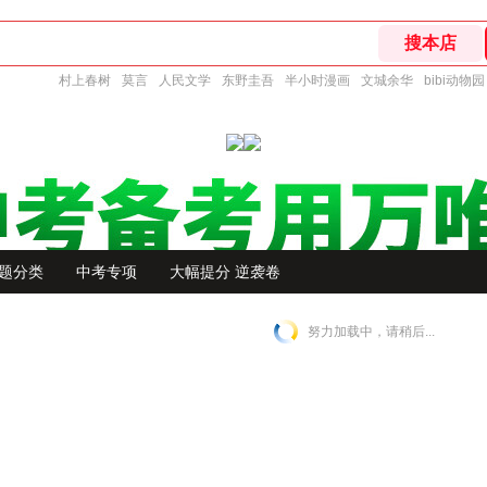
村上春树
莫言
人民文学
东野圭吾
半小时漫画
文城余华
bibi动物园
题分类
中考专项
大幅提分 逆袭卷
努力加载中，请稍后...