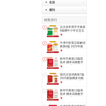
生活
期刊
销售排行
古汉语常用字字典第
1
6版赠中小学文言文
学习资源1年使用权
￥
商务印书馆2025年
新版中小学生语文文
牛津中阶英汉双解词
2
言文常备工具书 可
典第6版 2025年推
搭购教材教辅新华字
荐英语词典商务印书
￥
典现代汉语词典牛津
馆可配新华字典现代
高阶英语词典作文书
汉语词典初高中小学
新华字典第13版双
成语古代汉语词典
3
生
色本 赠本词典数字
版1年会员权益商务
￥
印书馆2026年新版
中小学生语文常备工
现代汉语词典第7版
4
具书 可搭购教材教
2025新版赠多功能
辅现代汉语词典古汉
数字词典1年使用权
￥
语常用字字典牛津高
商务印书馆最新版中
阶英语词典作文书成
小学生语文常备工具
新华字典第13版单
语古代汉语词典
5
书 可搭购教材教辅
色本 赠本词典数字
现汉7古汉语常用字
版1年会员权益商务
￥
字典牛津高阶英语词
印书馆2026年新版
典作文书成语古代汉
中小学生语文常备工