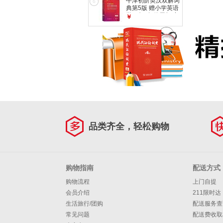
牛津初阶英汉双解词
语词典
6
具书 可搭购教材教
典第5版 赠小学英语
辅现代汉语词典古汉
学习包3年使用权 商
￥
语常用字字典牛津高
务印书馆2025年新
阶英语词典作文书成
版中小学生英语词典
语古代汉语词典
工具书 可搭购新华
字典现代汉语词典古
汉常用词典成语古代
汉语词典ket英语
品类齐全，轻松购物
购物指南
配送方式
购物流程
上门自提
会员介绍
211限时达
生活旅行/团购
配送服务查
常见问题
配送费收取