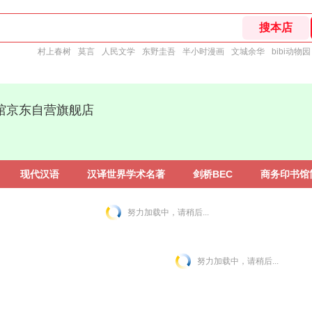
村上春树
莫言
人民文学
东野圭吾
半小时漫画
文城余华
bibi动物园
馆京东自营旗舰店
现代汉语
汉译世界学术名著
剑桥BEC
商务印书馆
努力加载中，请稍后...
努力加载中，请稍后...