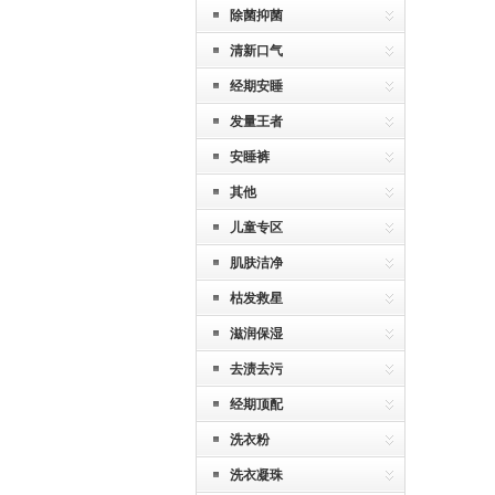
除菌抑菌
清新口气
经期安睡
发量王者
安睡裤
其他
儿童专区
肌肤洁净
枯发救星
滋润保湿
去渍去污
经期顶配
洗衣粉
洗衣凝珠