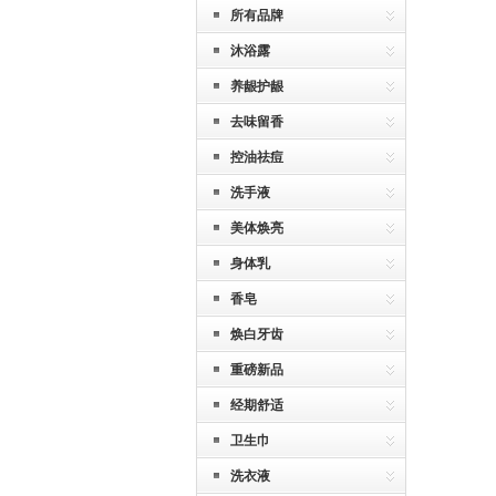
所有品牌
沐浴露
养龈护龈
去味留香
控油祛痘
洗手液
美体焕亮
身体乳
香皂
焕白牙齿
重磅新品
经期舒适
卫生巾
洗衣液