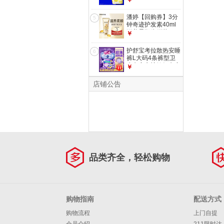
￥
女士京东自营
潘婷【回购券】3分
5
钟奇迹护发素40ml
滋养柔顺尝鲜装
￥
护舒宝考拉散热安睡
6
裤L大码4条裤型卫
生巾安心裤姨妈巾夜
￥
安裤自营密封
店铺公告
品类齐全，轻松购物
购物指南
配送方式
购物流程
上门自提