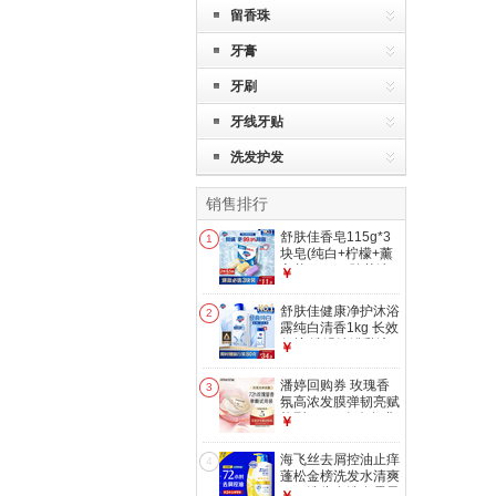
留香珠
牙膏
牙刷
牙线牙贴
洗发护发
销售排行
舒肤佳香皂115g*3
1
块皂(纯白+柠檬+薰
衣草)99.9%除菌沐
￥
浴皂 新旧包装随机
舒肤佳健康净护沐浴
2
露纯白清香1kg 长效
保护 洗澡沐浴乳液
￥
【京东金榜】
潘婷回购券 玫瑰香
3
氛高浓发膜弹韧亮赋
能型12ML玫瑰发膜
￥
深水泡弹柔顺
海飞丝去屑控油止痒
4
蓬松金榜洗发水清爽
1KG洗头膏洗发露男