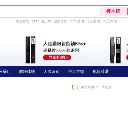
家装智能
满199减100
健康守护
中外美酒
个人护理
纸品家清
V系列
掌静脉锁
人脸识别
带大屏锁
视频对讲
努力加载中，请稍后...