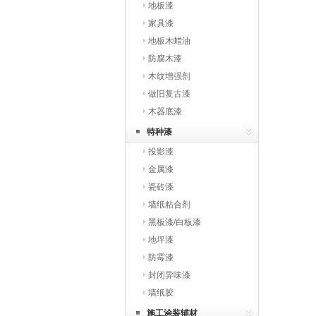
地板漆
家具漆
地板木蜡油
防腐木漆
木纹增强剂
做旧复古漆
木器底漆
特种漆
投影漆
金属漆
瓷砖漆
墙纸粘合剂
黑板漆/白板漆
地坪漆
防霉漆
封闭异味漆
墙纸胶
施工涂装辅材