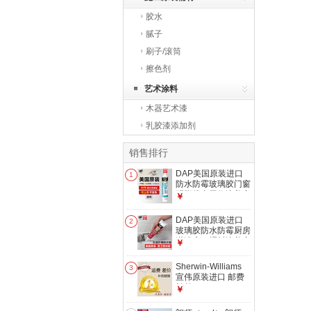
胶水
腻子
刷子/滚筒
擦色剂
艺术涂料
木器艺术漆
乳胶漆添加剂
销售排行
DAP美国原装进口
1
防水防霉玻璃胶门窗
踢脚线专用收边美容
￥
胶美缝密封胶 透明
色 300毫升
DAP美国原装进口
2
玻璃胶防水防霉厨房
淋浴房马桶封边美容
￥
胶中性密封胶 透明
Sherwin-Williams
3
宣伟原装进口 邮费
补差
￥