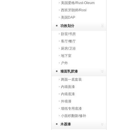
美国爱格/Rust-Oleum
西班牙朗师/Rosl
美国DAP
功效划分
卧室/书房
客厅/餐厅
厨房/卫浴
地下室
户外
墙面乳胶漆
两面一底套装
内墙面漆
内墙底漆
外墙漆
墙纸专用底漆
小面积翻新/修补
木器漆