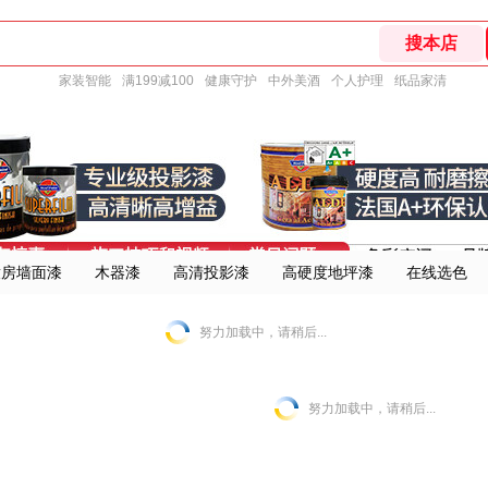
家装智能
满199减100
健康守护
中外美酒
个人护理
纸品家清
童房墙面漆
木器漆
高清投影漆
高硬度地坪漆
在线选色
努力加载中，请稍后...
努力加载中，请稍后...