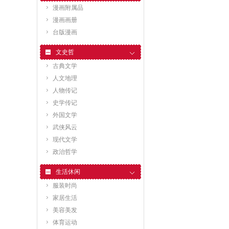
漫画附属品
漫画画册
台版漫画
文史哲
古典文学
人文地理
人物传记
史学传记
外国文学
武侠风云
现代文学
政治哲学
生活休闲
服装时尚
家居生活
美容美发
体育运动