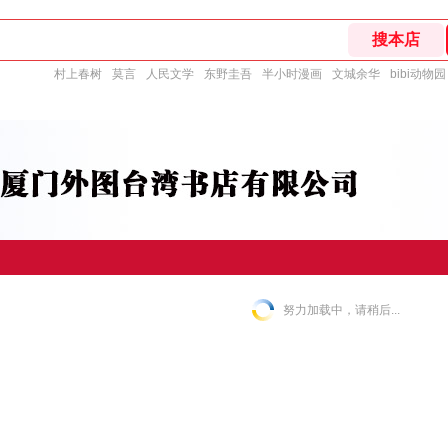
村上春树
莫言
人民文学
东野圭吾
半小时漫画
文城余华
bibi动物园
努力加载中，请稍后...