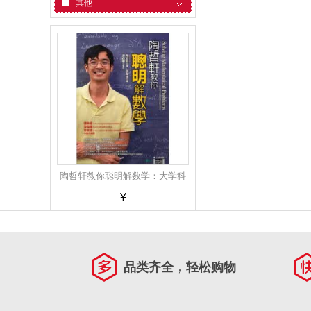
其他
陶哲轩教你聪明解数学：大学科
¥
学馆 陶哲軒教你聰明解數學：大
學科學館 港台原版
品类齐全，轻松购物