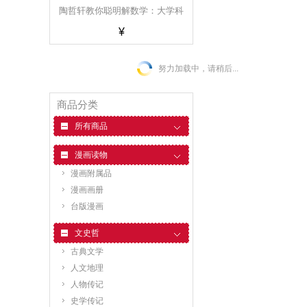
陶哲轩教你聪明解数学：大学科
¥
学馆 陶哲軒教你聰明解數學：大
學科學館 港台原版
努力加载中，请稍后...
商品分类
所有商品
漫画读物
漫画附属品
漫画画册
台版漫画
文史哲
古典文学
人文地理
人物传记
史学传记