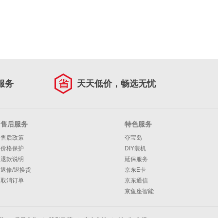
服务
天天低价，畅选无忧
售后服务
特色服务
售后政策
夺宝岛
价格保护
DIY装机
退款说明
延保服务
返修/退换货
京东E卡
取消订单
京东通信
京鱼座智能