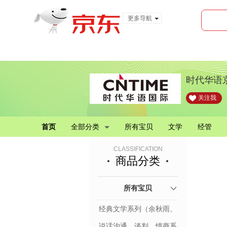
更多导航
服装城
食品
金融
时代华语
关注我
首页
全部分类
所有宝贝
文学
经管
CLASSIFICATION
商品分类
所有宝贝
经典文学系列（余秋雨、
贾平凹、蒋勋、林清玄）
说话沟通、谈判、情商系