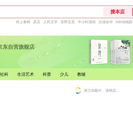
村上春树
莫言
人民文学
东野圭吾
半小时漫画
文城余华
bibi动物园
京东自营旗舰店
社科
生活艺术
科普
少儿
教辅
努力加载中，请稍后...