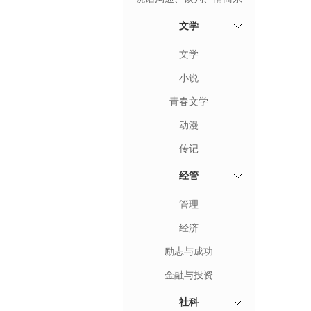
列
文学
文学
小说
青春文学
动漫
传记
经管
管理
经济
励志与成功
金融与投资
社科