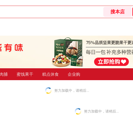
肉脯
蜜饯果干
糕点休食
企业购
努力加载中，请稍后...
努力加载中，请稍后...