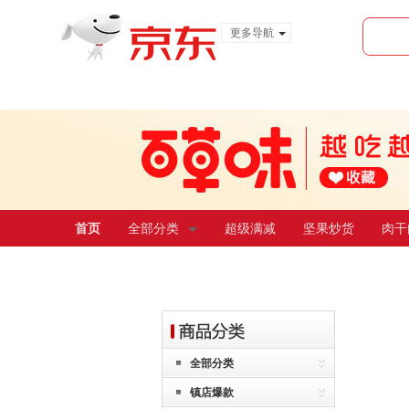
更多导航
服装城
食品
金融
首页
全部分类
超级满减
坚果炒货
肉干
全部分类
镇店爆款