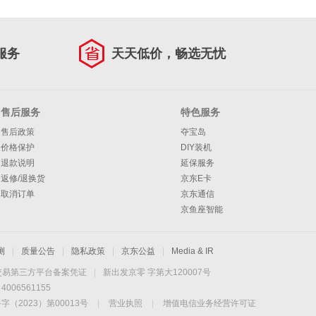
服务
天天低价，畅选无忧
售后服务
特色服务
售后政策
夺宝岛
价格保护
DIY装机
退款说明
延保服务
返修/退换货
京东E卡
取消订单
京东通信
京鱼座智能
测
|
质量公告
|
隐私政策
|
京东公益
|
Media & IR
交易第三方平台备案凭证
|
新出发京零 字第大120007号
06561155
2023）第00013号
|
营业执照
|
增值电信业务经营许可证