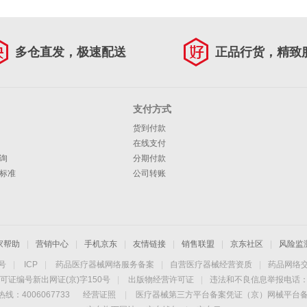
多仓直发，极速配送
正品行货，精致
支付方式
货到付款
在线支付
询
分期付款
标准
公司转账
家帮助
|
营销中心
|
手机京东
|
友情链接
|
销售联盟
|
京东社区
|
风险监
4号
|
ICP
|
药品医疗器械网络服务备案
|
自营医疗器械经营资质
|
药品网络
可证编号新出网证(京)字150号
|
出版物经营许可证
|
违法和不良信息举报电话：40
线：4006067733
经营证照
|
医疗器械第三方平台备案凭证（京）网械平台备字（