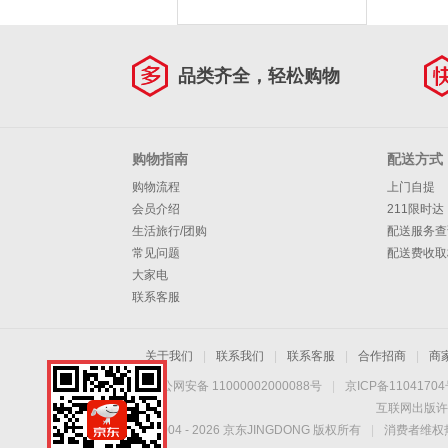
品类齐全，轻松购物
购物指南
配送方式
购物流程
上门自提
会员介绍
211限时达
生活旅行/团购
配送服务查
常见问题
配送费收取
大家电
联系客服
关于我们
|
联系我们
|
联系客服
|
合作招商
|
商
京公网安备 11000002000088号
|
京ICP备1104170
互联网出版许
Copyright © 2004 -
2026
京东JINGDONG 版权所有
|
消费者维权热