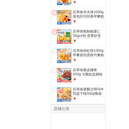
代餐企业团购糕点点
￥
心休闲零食
百草味华夫饼1000g
2
面包吐司经典早餐糕
点点心下午茶休闲零
￥
食团购
百草味熟制板栗仁
3
50gx4包 坚果炒货
板栗子仁即食甘栗仁
￥
休闲零食
百草味肉松饼1000g
4
早餐面包蛋糕代餐糕
点点心休闲零食饼干
￥
小吃团购
百草味紫皮腰果
5
450g 大颗粒盐焗味
每日坚果罐装健康休
￥
闲零食团购送礼品
百草味香酥沙琪玛牛
6
乳提子味500g整箱
传统糕点中式糕点早
￥
餐代餐企业团购
店铺公告