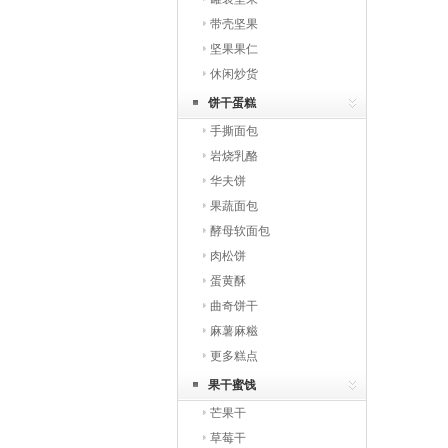
带壳坚果
坚果果仁
休闲炒货
饼干蛋糕
手撕面包
岩烧乳酪
华夫饼
果蔬面包
酵母软面包
肉松饼
蛋黄酥
曲奇饼干
麻薯麻糍
更多糕点
果干蜜饯
芒果干
草莓干