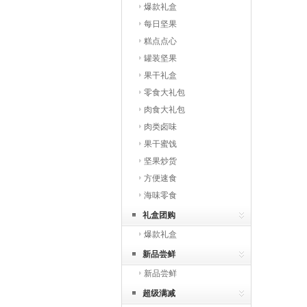
爆款礼盒
每日坚果
糕点点心
罐装坚果
果干礼盒
零食大礼包
肉食大礼包
肉类卤味
果干蜜饯
坚果炒货
方便速食
海味零食
礼盒团购
爆款礼盒
新品尝鲜
新品尝鲜
超级满减