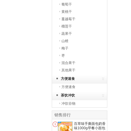
葡萄干
黄桃干
蔓越莓干
榴莲干
蔬果干
山楂
梅子
枣
混合果干
其他果干
方便速食
方便速食
茶饮冲饮
冲饮谷物
销售排行
百草味手撕面包奶香
1
味1000g早餐小面包