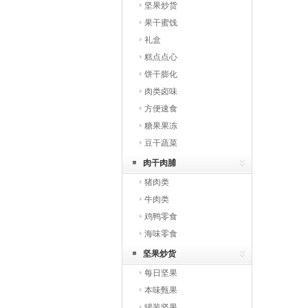
坚果炒货
果干蜜饯
礼盒
糕点点心
饼干膨化
肉类卤味
方便速食
糖果果冻
豆干蔬菜
肉干肉脯
猪肉类
牛肉类
鸡鸭零食
海味零食
坚果炒货
每日坚果
本味甄果
罐装坚果