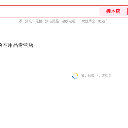
口罩
清仓一元抢
清洁用品
电线电缆
一次性手套
搬运车
验室用品专营店
努力加载中，请稍后...