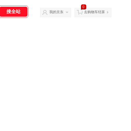
0
我的京东
去购物车结算