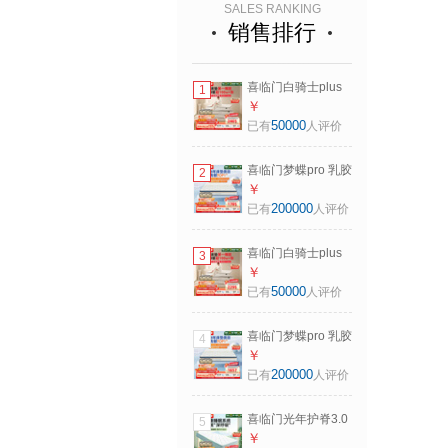
SALES RANKING
销售排行
喜临门白骑士plus
1
2cm乳胶独袋弹簧
￥
床垫舒脊黄麻床垫
50000
已有
人评价
1.8x2米 软硬适中
喜临门梦蝶pro 乳胶
2
椰棕床垫抗菌防螨
￥
独袋弹簧床垫 1.8x2
200000
已有
人评价
米 软硬适中
喜临门白骑士plus
3
床垫2cm高纯乳胶
￥
独袋弹簧舒脊黄麻
50000
已有
人评价
床垫1.5x2米软硬适
中
喜临门梦蝶pro 乳胶
4
椰棕床垫抗菌防螨
￥
独袋弹簧床垫 1.5x2
200000
已有
人评价
米 软硬适中
喜临门光年护脊3.0
5
抑菌防螨床垫舒脊
￥