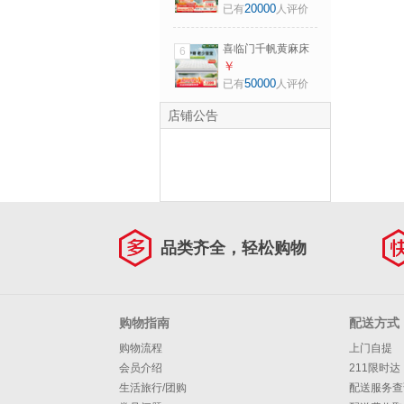
黄麻独袋弹簧偏硬
20000
已有
人评价
床垫1.8x2米 偏硬
喜临门千帆黄麻床
6
垫 抗菌防螨独袋弹
￥
簧床垫护脊透气席
50000
已有
人评价
梦思 1.8x2米偏硬
店铺公告
品类齐全，轻松购物
购物指南
配送方式
购物流程
上门自提
会员介绍
211限时达
生活旅行/团购
配送服务查