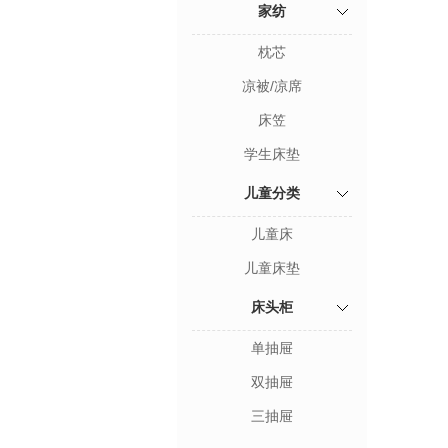
家纺
枕芯
凉被/凉席
床笠
学生床垫
儿童分类
儿童床
儿童床垫
床头柜
单抽屉
双抽屉
三抽屉