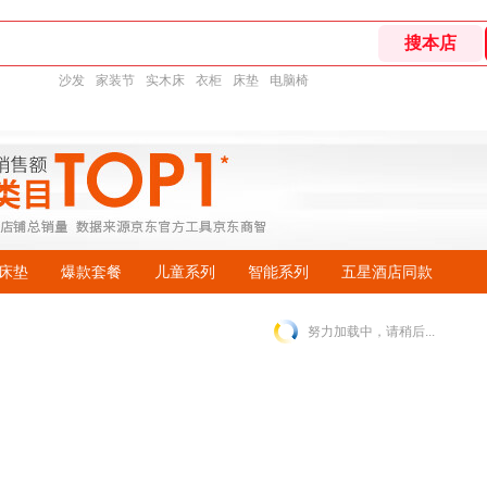
沙发
家装节
实木床
衣柜
床垫
电脑椅
床垫
爆款套餐
儿童系列
智能系列
五星酒店同款
努力加载中，请稍后...