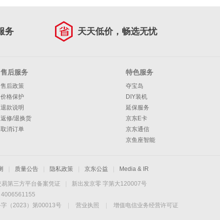
服务
天天低价，畅选无忧
售后服务
特色服务
售后政策
夺宝岛
价格保护
DIY装机
退款说明
延保服务
返修/退换货
京东E卡
取消订单
京东通信
京鱼座智能
测
|
质量公告
|
隐私政策
|
京东公益
|
Media & IR
交易第三方平台备案凭证
|
新出发京零 字第大120007号
06561155
2023）第00013号
|
营业执照
|
增值电信业务经营许可证