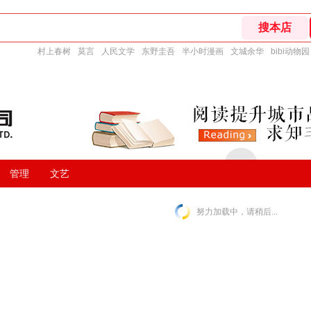
村上春树
莫言
人民文学
东野圭吾
半小时漫画
文城余华
bibi动物园
管理
文艺
努力加载中，请稍后...