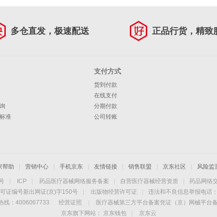
多仓直发，极速配送
正品行货，精致
支付方式
货到付款
在线支付
询
分期付款
标准
公司转账
家帮助
|
营销中心
|
手机京东
|
友情链接
|
销售联盟
|
京东社区
|
风险监
4号
|
ICP
|
药品医疗器械网络服务备案
|
自营医疗器械经营资质
|
药品网络
可证编号新出网证(京)字150号
|
出版物经营许可证
|
违法和不良信息举报电话：40
线：4006067733
经营证照
|
医疗器械第三方平台备案凭证（京）网械平台备字（
京东旗下网站：
京东钱包
|
京东云