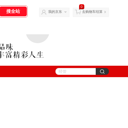
0
我的京东
去购物车结算