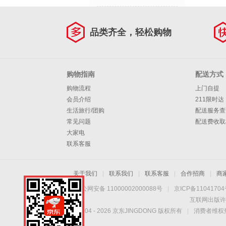
品类齐全，轻松购物
购物指南
配送方式
购物流程
上门自提
会员介绍
211限时达
生活旅行/团购
配送服务查
常见问题
配送费收取
大家电
联系客服
关于我们
|
联系我们
|
联系客服
|
合作招商
|
商
京公网安备 11000002000088号
|
京ICP备1104170
互联网出版许
Copyright © 2004 -
2026
京东JINGDONG 版权所有
|
消费者维权热