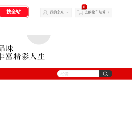
0
我的京东
去购物车结算