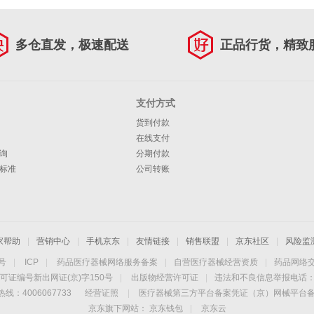
多仓直发，极速配送
正品行货，精致
支付方式
货到付款
在线支付
询
分期付款
标准
公司转账
家帮助
|
营销中心
|
手机京东
|
友情链接
|
销售联盟
|
京东社区
|
风险监
4号
|
ICP
|
药品医疗器械网络服务备案
|
自营医疗器械经营资质
|
药品网络
可证编号新出网证(京)字150号
|
出版物经营许可证
|
违法和不良信息举报电话：40
线：4006067733
经营证照
|
医疗器械第三方平台备案凭证（京）网械平台备字（
京东旗下网站：
京东钱包
|
京东云