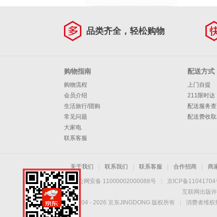
品类齐全，轻松购物
购物指南
配送方式
购物流程
上门自提
会员介绍
211限时达
生活旅行/团购
配送服务查
常见问题
配送费收取
大家电
联系客服
关于我们
|
联系我们
|
联系客服
|
合作招商
|
商
京公网安备 11000002000088号
|
京ICP备1104170
互联网出版许
Copyright © 2004 -
2026
京东JINGDONG 版权所有
|
消费者维权热