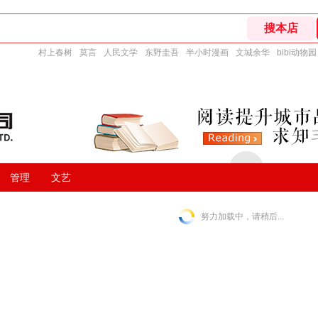
村上春树
莫言
人民文学
东野圭吾
半小时漫画
文城余华
bibi动物园
管理
文艺
努力加载中，请稍后...