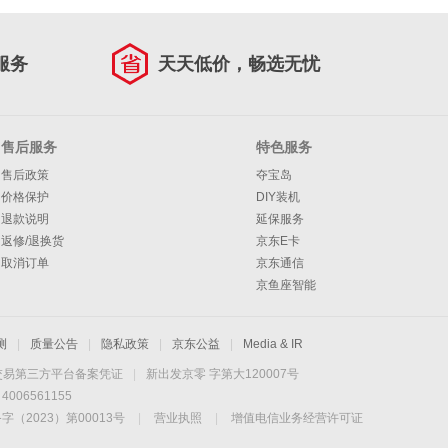
服务
天天低价，畅选无忧
售后服务
特色服务
售后政策
夺宝岛
价格保护
DIY装机
退款说明
延保服务
返修/退换货
京东E卡
取消订单
京东通信
京鱼座智能
测
|
质量公告
|
隐私政策
|
京东公益
|
Media & IR
交易第三方平台备案凭证
|
新出发京零 字第大120007号
06561155
2023）第00013号
|
营业执照
|
增值电信业务经营许可证