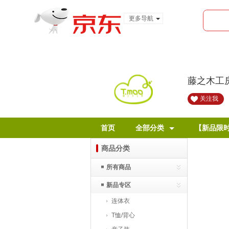
更多导航
服装城
食品
金融
藤之木工
关注我
首页
全部分类
【新品限
商品分类
所有商品
新品专区
连体衣
T恤/背心