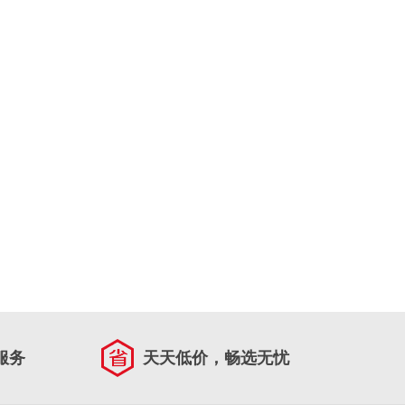
服务
天天低价，畅选无忧