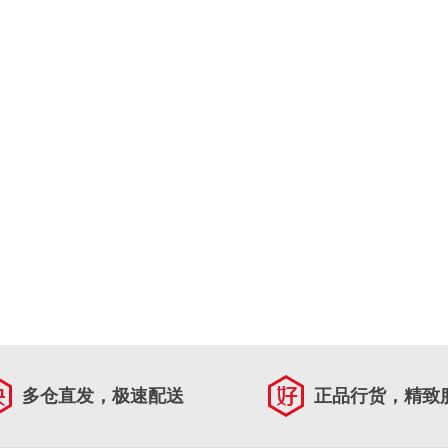
多仓直发，极速配送
正品行货，精致