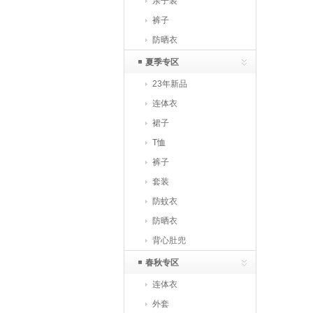
亲子装
裤子
防晒衣
夏季专区
23年新品
连体衣
裙子
T恤
裤子
套装
防蚊衣
防晒衣
背心肚兜
春秋专区
连体衣
外套