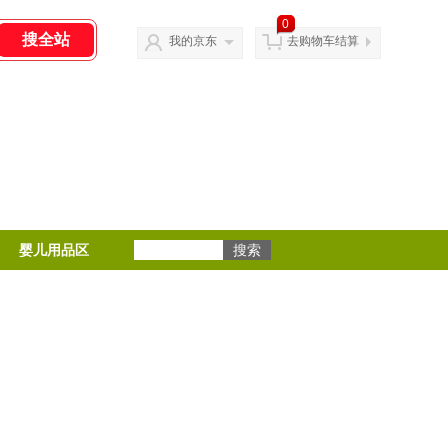
0
我的京东
去购物车结算
婴儿用品区