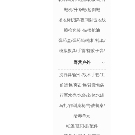
靶机/升降靶/起倒靶
场地标识牌/夜间射击地线
灯组
擦枪套装 布/擦抢油
弹药盒/弹药箱/枪柜/枪套/
背带
模拟教具/手雷/橡胶子弹/
假目标
野营户外
携行具/配件/战术手套/工
兵镐
前运包/突击包/背囊包袋
行军水壶/水袋/软体水罐
马扎/作训桌椅/野战餐桌/
桌布
给养单元
帐篷/遮阳棚/配件