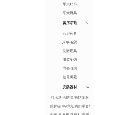
军犬服饰
军犬玩具
营房后勤
营房家具
床单/被褥
洗漱用具
服装配饰
内务收纳
信号屏蔽
安防器材
战术马甲/防弹服/防刺服
防爆套装
盾牌/盔甲/护具/防割手套/
配件