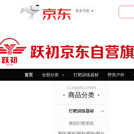
更多导航
服装城
食品
金融
首页
全部分类
打靶训练器材
野营户外
CLASSIFICATION
商品分类
打靶训练器材
模拟打靶系统
靶纸/靶杆/靶贴/靶板/靶台