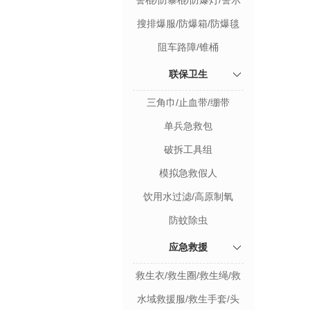
警棍/防暴棍/防爆灯/警示
钢叉/防爆配件
搜排爆服/防爆箱/防爆毯
阻车路障/锥桶
联保卫生
三角巾/止血带/绷带
单兵急救包
破拆工具组
模拟急救假人
饮用水过滤/高原制氧
防蚊除虫
应急救援
救生衣/救生圈/救生绳/救
生杆/支架
水域救援服/救生手套/头