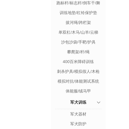
跑标杆/标志杆/倒车干/舞
蹈靶杆
训练地垫/杠铃保护垫
拔河绳/跨栏架
单双杠/木马/山羊/云梯
沙包沙袋/手靶/护具
攀爬架/杆/绳
400百米障碍训练
刺杀护具/模拟假人/木枪
模拟对抗/体能测试系统
体能服/绒马甲
军犬训练
军犬器材
军犬防护