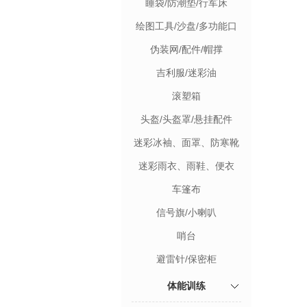
睡袋/防潮垫/行军床
绘图工具/沙盘/多功能口
哨/指南针
伪装网/配件/帽撑
吉利服/迷彩油
滚塑箱
头盔/头盔罩/悬挂配件
迷彩冰袖、面罩、防寒靴
迷彩雨衣、雨鞋、便衣
袋、作训鞋
车篷布
信号旗/小喇叭
哨台
避雷针/保密柜
体能训练