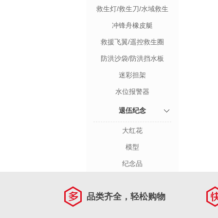
盔/救生靴
救生灯/救生刀/水域救生
包/抛投器
冲锋舟橡皮艇
救援飞翼/遥控救生圈
防洪沙袋/防洪挡水板
迷彩担架
水位报警器
退伍纪念
大红花
模型
纪念品
品类齐全，轻松购物