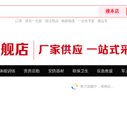
口罩
清仓一元抢
清洁用品
电线电缆
一次性手套
搬运车
体能训练
营房后勤
安防器材
联保卫生
应急救援
军
努力加载中，请稍后...