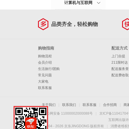
计算机与互联网
品类齐全，轻松购物
购物指南
配送方式
购物流程
上门自提
会员介绍
211限时达
生活旅行/团购
配送服务查
常见问题
配送费收取
大家电
联系客服
关于我们
|
联系我们
|
联系客服
|
合作招商
|
商
京公网安备 11000002000088号
|
京ICP备1104170
互联网出版许
Copyright © 2004 -
2026
京东JINGDONG 版权所有
|
消费者维权热