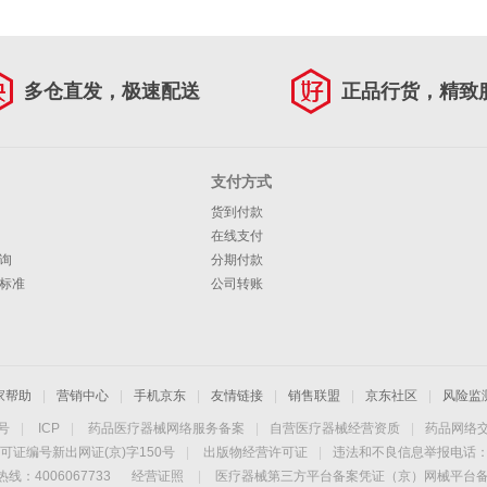
多仓直发，极速配送
正品行货，精致
支付方式
货到付款
在线支付
询
分期付款
标准
公司转账
家帮助
|
营销中心
|
手机京东
|
友情链接
|
销售联盟
|
京东社区
|
风险监
4号
|
ICP
|
药品医疗器械网络服务备案
|
自营医疗器械经营资质
|
药品网络
可证编号新出网证(京)字150号
|
出版物经营许可证
|
违法和不良信息举报电话：40
线：4006067733
经营证照
|
医疗器械第三方平台备案凭证（京）网械平台备字（