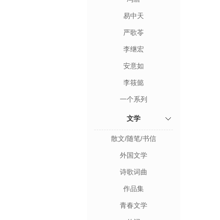
易中天
严歌苓
李继宏
安意如
李筱懿
一个系列
文学
散文/随笔/书信
外国文学
诗歌词曲
作品集
青春文学