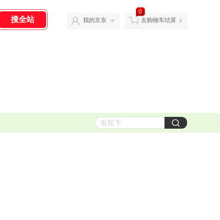
0
我的京东
去购物车结算