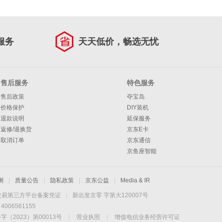
服务
天天低价，畅选无忧
售后服务
特色服务
售后政策
夺宝岛
价格保护
DIY装机
退款说明
延保服务
返修/退换货
京东E卡
取消订单
京东通信
京鱼座智能
测
|
质量公告
|
隐私政策
|
京东公益
|
Media & IR
交易第三方平台备案凭证
|
新出发京零 字第大120007号
06561155
2023）第00013号
|
营业执照
|
增值电信业务经营许可证