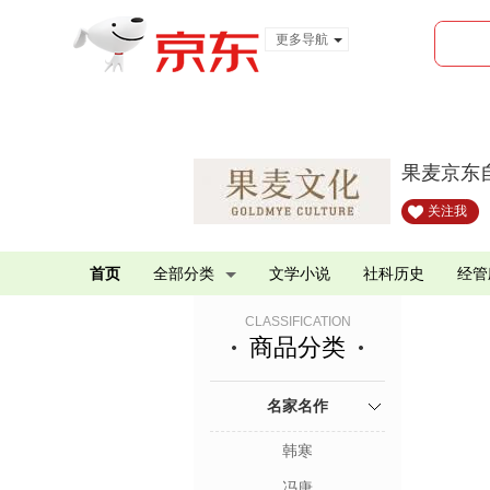
更多导航
服装城
食品
金融
果麦京东
关注我
首页
全部分类
文学小说
社科历史
经管
CLASSIFICATION
商品分类
名家名作
韩寒
冯唐