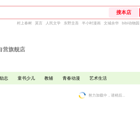
村上春树
莫言
人民文学
东野圭吾
半小时漫画
文城余华
bibi动物园
自营旗舰店
励志
童书少儿
教辅
青春动漫
艺术生活
努力加载中，请稍后...