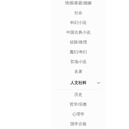
情感/家庭/婚姻
社会
科幻小说
中国古典小说
侦探/推理
魔幻/奇幻
官场小说
名著
人文社科
历史
哲学/宗教
心理学
国学古籍