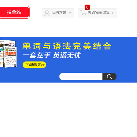
0
我的京东
去购物车结算