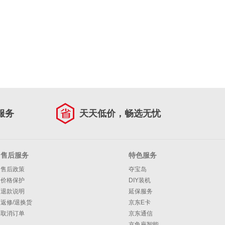
服务
天天低价，畅选无忧
售后服务
特色服务
售后政策
夺宝岛
价格保护
DIY装机
退款说明
延保服务
返修/退换货
京东E卡
取消订单
京东通信
京鱼座智能