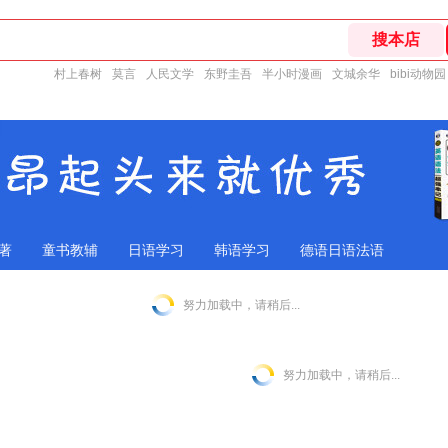
村上春树
莫言
人民文学
东野圭吾
半小时漫画
文城余华
bibi动物园
著
童书教辅
日语学习
韩语学习
德语日语法语
努力加载中，请稍后...
努力加载中，请稍后...