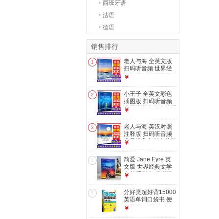
西班牙语
法语
德语
销售排行
老人与海 全英文版
1
扫码听音频 世界经
典文学名著系列课外
￥
读物-昂秀外语
小王子 全英文彩色
2
插图版 扫码听音频
世界经典文学名著系
￥
列课外读物-昂秀外
语
老人与海 英汉对照
3
注释版 扫码听音频
世界经典文学名著双
￥
语系列课外读物-昂
秀外语
简爱 Jane Eyre 英
4
文版 世界经典文学
名著系列 扫码听词
￥
汇注解 全英文版原
版读物小说-昂秀外
分好类超好背15000
5
语
英语单词口袋书 便
携英语口语词汇入门
￥
学习一次彻底搞定双