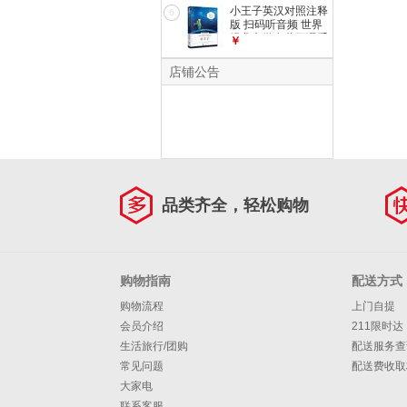
速录音版 扫码听音
小王子英汉对照注释
6
频-昂秀外语
版 扫码听音频 世界
经典文学名著双语系
￥
列课外读物-昂秀外
语
店铺公告
品类齐全，轻松购物
购物指南
配送方式
购物流程
上门自提
会员介绍
211限时达
生活旅行/团购
配送服务查
常见问题
配送费收取
大家电
联系客服