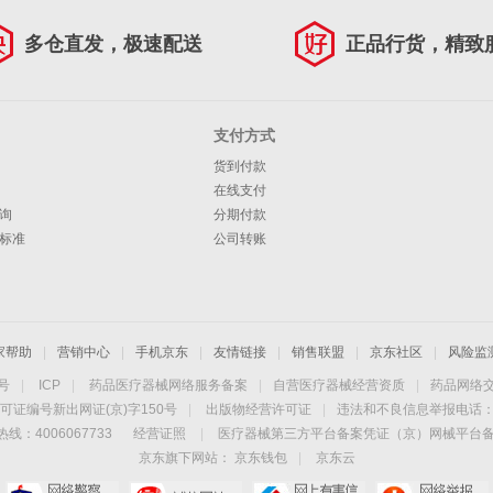
多仓直发，极速配送
正品行货，精致
支付方式
货到付款
在线支付
询
分期付款
标准
公司转账
家帮助
|
营销中心
|
手机京东
|
友情链接
|
销售联盟
|
京东社区
|
风险监
4号
|
ICP
|
药品医疗器械网络服务备案
|
自营医疗器械经营资质
|
药品网络
可证编号新出网证(京)字150号
|
出版物经营许可证
|
违法和不良信息举报电话：40
线：4006067733
经营证照
|
医疗器械第三方平台备案凭证（京）网械平台备字（
京东旗下网站：
京东钱包
|
京东云