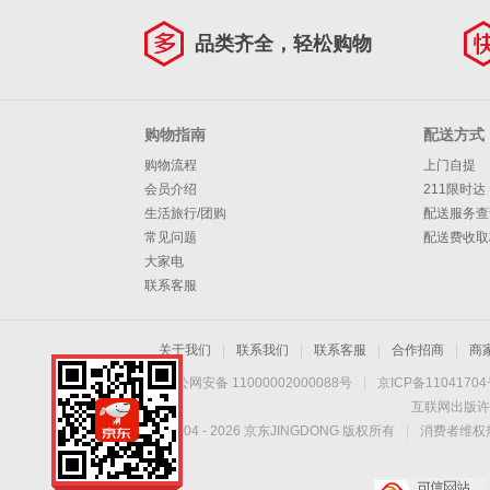
品类齐全，轻松购物
购物指南
配送方式
购物流程
上门自提
会员介绍
211限时达
生活旅行/团购
配送服务查
常见问题
配送费收取
大家电
联系客服
关于我们
|
联系我们
|
联系客服
|
合作招商
|
商
京公网安备 11000002000088号
|
京ICP备1104170
互联网出版许
Copyright © 2004 -
2026
京东JINGDONG 版权所有
|
消费者维权热
手机扫一扫，劲爆优