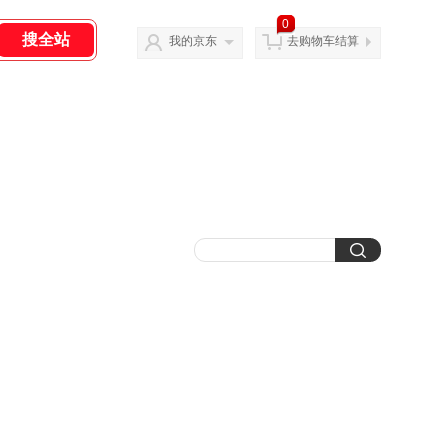
0
我的京东
去购物车结算