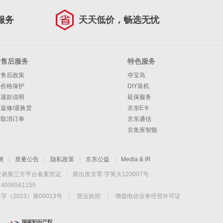
服务
天天低价，畅选无忧
售后服务
特色服务
售后政策
夺宝岛
价格保护
DIY装机
退款说明
延保服务
返修/退换货
京东E卡
取消订单
京东通信
京鱼座智能
测
|
质量公告
|
隐私政策
|
京东公益
|
Media & IR
交易第三方平台备案凭证
|
新出发京零 字第大120007号
06561155
2023）第00013号
|
营业执照
|
增值电信业务经营许可证