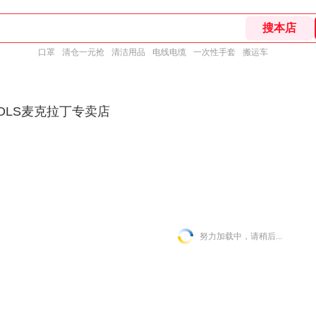
口罩
清仓一元抢
清洁用品
电线电缆
一次性手套
搬运车
OOLS麦克拉丁专卖店
努力加载中，请稍后...