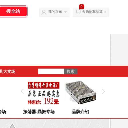
0
我的京东
去购物车结算
具大卖场
专场
振荡器-晶振专场
品牌介绍