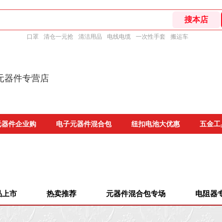
口罩
清仓一元抢
清洁用品
电线电缆
一次性手套
搬运车
元器件专营店
元器件企业购
电子元器件混合包
纽扣电池大优惠
五金工
品上市
热卖推荐
元器件混合包专场
电阻器