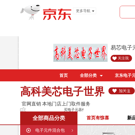
更多导航
服装城
食品
金融
易芯电子
关注我
首页
全部分类
京东电子
高科美芯电子世界
官网直销 本地门店上门取件服务
买电子元器件 电脑配件 上美芯就够了！
全部商品分类
首页有惊喜
新
电子元件混合包
购买须知