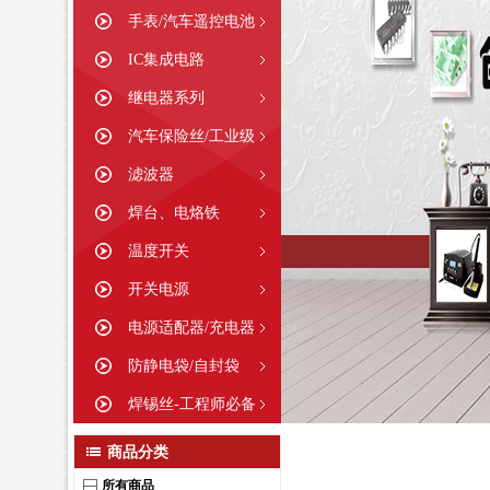
手表/汽车遥控电池
IC集成电路
继电器系列
汽车保险丝/工业级
滤波器
焊台、电烙铁
温度开关
开关电源
电源适配器/充电器
防静电袋/自封袋
焊锡丝-工程师必备
商品分类
所有商品