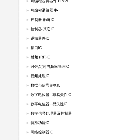
IC
可编程逻辑器件-FPGA
可编程逻辑器件-
GAL/PAL/SPLD
控制器-触屏IC
控制器-其它IC
逻辑器件IC
接口IC
射频 (RF)IC
时钟,定时与频率管理IC
视频处理IC
数据与信号转换IC
数字电位器 - 非易失性IC
数字电位器 - 易失性IC
数字信号处理器及控制器
特殊功能IC
网络控制器IC