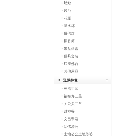
蜡烛
烛台
花瓶
圣水杯
佛供灯
插香筒
果盘供盘
佛具套装
底座佛台
其他用品
道教神像
三清祖师
福禄寿三星
关公关二爷
财神爷
文昌帝君
活佛济公
土地公公土地婆婆