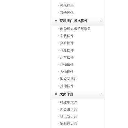
神像挂画
其他神像
家居摆件 风水摆件
麒麟貔貅狮子等瑞兽
车载摆件
风水摆件
花瓶摆件
葫芦摆件
动物摆件
人物摆件
陶瓷花摆件
其他摆件
大师作品
林建平大师
周金田大师
林弋新大师
陈戴茹大师