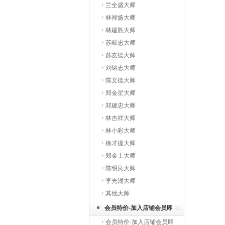
兰全盛大师
林禄扬大师
林建胜大师
苏献忠大师
苏友德大师
刘铭志大师
陈文德大师
郑金星大师
郑建忠大师
林吉祥大师
林小彩大师
徐才提大师
郑金土大师
陈明良大师
李光涌大师
其他大师
会员特价-加入店铺会员即
会员特价-加入店铺会员即
享