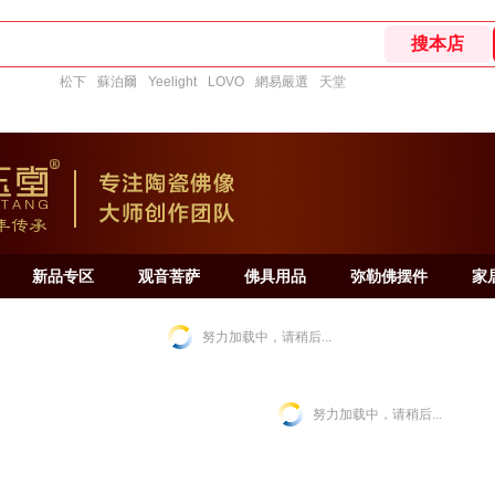
松下
蘇泊爾
Yeelight
LOVO
網易嚴選
天堂
新品专区
观音菩萨
佛具用品
弥勒佛摆件
家
努力加载中，请稍后...
努力加载中，请稍后...