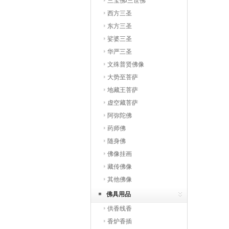
三宝佛/三世佛
西方三圣
东方三圣
娑婆三圣
华严三圣
文殊普贤佛像
大势至菩萨
地藏王菩萨
虚空藏菩萨
阿弥陀佛
药师佛
随身佛
佛像挂画
藏传佛像
其他佛像
佛具用品
供香线香
香炉香插