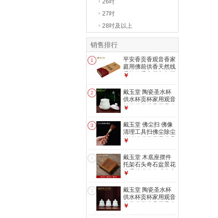
26吋
27吋
28吋及以上
销售排行
平安香贡香观音香家
1
庭用佛前供香天然线
香竹签香家用拜拜用
￥
品 D70-20 平安香一
盒
戴玉堂 陶瓷圣水杯
2
供水杯贡杯家用观音
菩萨佛堂佛具用品大
￥
全佛前净水杯 D17-
04B 小号圣水杯
戴玉堂 佛尘扫 佛像
3
清理工具扫佛尘除尘
笔清洁佛堂用品佛具
￥
大全神像清洁刷扫尘
笔 压平香灰铲子家
戴玉堂 木底座摆件
4
用香灰铲 T61-005B
托架石头奇石盆景花
笔扫 花梨木
盆香炉佛台木质底座
￥
小木垫加高 D99-
13C 鸡翅木
戴玉堂 陶瓷圣水杯
5
12*12*4CM
供水杯贡杯家用观音
菩萨佛堂佛具用品大
￥
全佛前净水杯