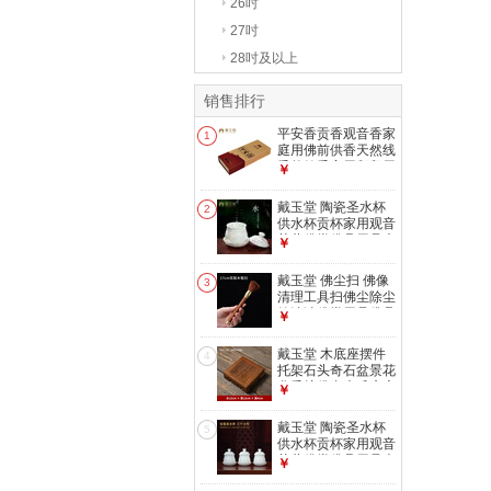
26吋
27吋
28吋及以上
销售排行
平安香贡香观音香家
1
庭用佛前供香天然线
香竹签香家用拜拜用
￥
品 D70-20 平安香一
盒
戴玉堂 陶瓷圣水杯
2
供水杯贡杯家用观音
菩萨佛堂佛具用品大
￥
全佛前净水杯 D17-
04B 小号圣水杯
戴玉堂 佛尘扫 佛像
3
清理工具扫佛尘除尘
笔清洁佛堂用品佛具
￥
大全神像清洁刷扫尘
笔 压平香灰铲子家
戴玉堂 木底座摆件
4
用香灰铲 T61-005B
托架石头奇石盆景花
笔扫 花梨木
盆香炉佛台木质底座
￥
小木垫加高 D99-
13C 鸡翅木
戴玉堂 陶瓷圣水杯
5
12*12*4CM
供水杯贡杯家用观音
菩萨佛堂佛具用品大
￥
全佛前净水杯