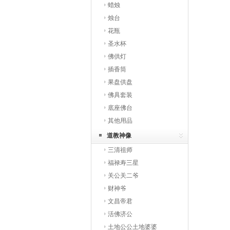
蜡烛
烛台
花瓶
圣水杯
佛供灯
插香筒
果盘供盘
佛具套装
底座佛台
其他用品
道教神像
三清祖师
福禄寿三星
关公关二爷
财神爷
文昌帝君
活佛济公
土地公公土地婆婆