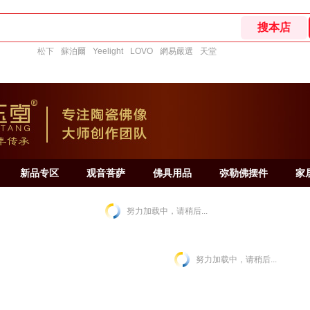
松下
蘇泊爾
Yeelight
LOVO
網易嚴選
天堂
新品专区
观音菩萨
佛具用品
弥勒佛摆件
家
努力加载中，请稍后...
努力加载中，请稍后...