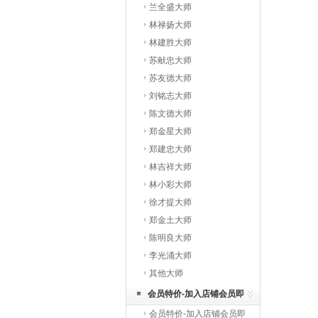
兰全盛大师
林禄扬大师
林建胜大师
苏献忠大师
苏友德大师
刘铭志大师
陈文德大师
郑金星大师
郑建忠大师
林吉祥大师
林小彩大师
徐才提大师
郑金土大师
陈明良大师
李光涌大师
其他大师
会员特价-加入店铺会员即
会员特价-加入店铺会员即
享