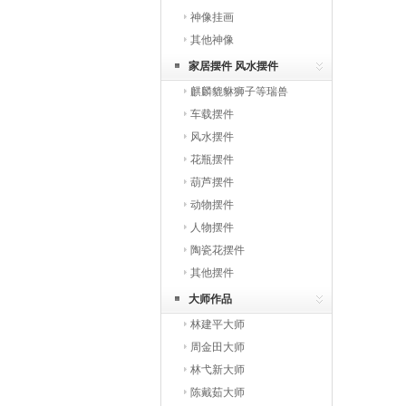
神像挂画
其他神像
家居摆件 风水摆件
麒麟貔貅狮子等瑞兽
车载摆件
风水摆件
花瓶摆件
葫芦摆件
动物摆件
人物摆件
陶瓷花摆件
其他摆件
大师作品
林建平大师
周金田大师
林弋新大师
陈戴茹大师