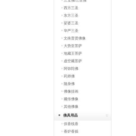
三宝佛/三世佛
西方三圣
东方三圣
娑婆三圣
华严三圣
文殊普贤佛像
大势至菩萨
地藏王菩萨
虚空藏菩萨
阿弥陀佛
药师佛
随身佛
佛像挂画
藏传佛像
其他佛像
佛具用品
供香线香
香炉香插