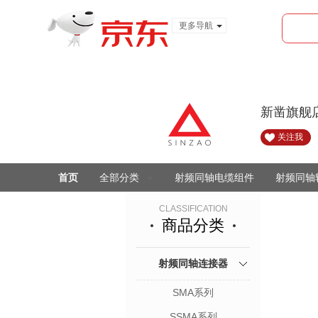
更多导航
服装城
食品
金融
新凿旗舰
关注我
首页
全部分类
射频同轴电缆组件
射频同轴
CLASSIFICATION
商品分类
射频同轴连接器
SMA系列
SSMA系列