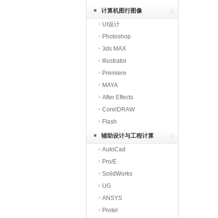
计算机图行图像
UI设计
Photoshop
3ds MAX
Illustrator
Premiere
MAYA
After Effects
CorelDRAW
Flash
辅助设计与工程计算
AutoCad
Pro/E
SolidWorks
UG
ANSYS
Protel