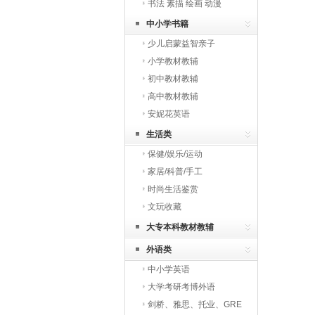
书法 素描 绘画 动漫
中小学书籍
少儿启蒙益智亲子
小学教材教辅
初中教材教辅
高中教材教辅
安妮花英语
生活类
保健/娱乐/运动
家居/科普/手工
时尚生活鉴赏
文玩收藏
大专本科教材教辅
外语类
中小学英语
大学考研考博外语
剑桥、雅思、托业、GRE