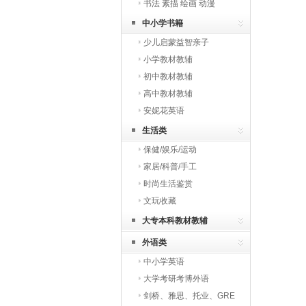
书法 素描 绘画 动漫
中小学书籍
少儿启蒙益智亲子
小学教材教辅
初中教材教辅
高中教材教辅
安妮花英语
生活类
保健/娱乐/运动
家居/科普/手工
时尚生活鉴赏
文玩收藏
大专本科教材教辅
外语类
中小学英语
大学考研考博外语
剑桥、雅思、托业、GRE