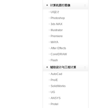
计算机图行图像
UI设计
Photoshop
3ds MAX
Illustrator
Premiere
MAYA
After Effects
CorelDRAW
Flash
辅助设计与工程计算
AutoCad
Pro/E
SolidWorks
UG
ANSYS
Protel