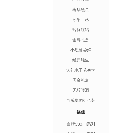
奢华黑金
冰酿工艺
玲珑红铝
金尊礼盒
小规格尝鲜
经典纯生
送礼电子兑换卡
黑金礼盒
无醇啤酒
百威集团组合装
福佳
白啤330ml系列