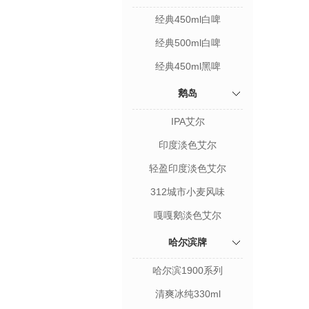
经典450ml白啤
经典500ml白啤
经典450ml黑啤
鹅岛
IPA艾尔
印度淡色艾尔
轻盈印度淡色艾尔
312城市小麦风味
嘎嘎鹅淡色艾尔
哈尔滨牌
哈尔滨1900系列
清爽冰纯330ml