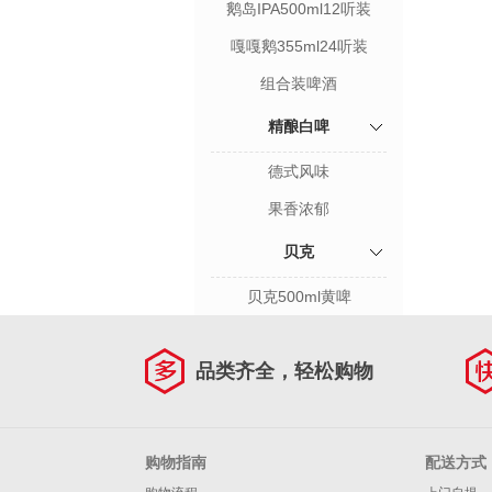
鹅岛IPA500ml12听装
嘎嘎鹅355ml24听装
组合装啤酒
精酿白啤
德式风味
果香浓郁
贝克
贝克500ml黄啤
品类齐全，轻松购物
购物指南
配送方式