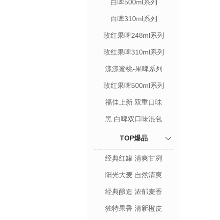
白啤500ml系列
白啤310ml系列
玫红果啤248ml系列
玫红果啤310ml系列
漾漾蜜桃-果啤系列
玫红果啤500ml系列
福佳上新 双重口味
黑 白啤双口味混包
TOP爆品
经典红罐 清爽甘冽
阳光大麦 自然清爽
经典酿造 浓郁麦香
独特果香 清新橙皮