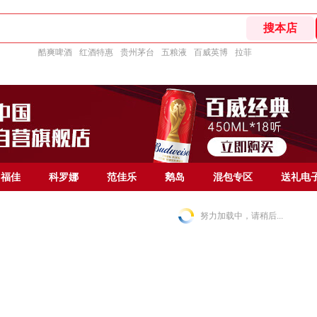
酷爽啤酒
红酒特惠
贵州茅台
五粮液
百威英博
拉菲
福佳
科罗娜
范佳乐
鹅岛
混包专区
送礼电
努力加载中，请稍后...