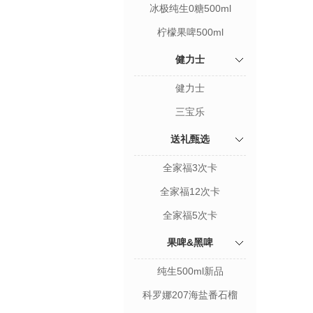
冰极纯生0糖500ml
柠檬果啤500ml
健力士
健力士
三宝乐
送礼甄选
全家福3次卡
全家福12次卡
全家福5次卡
果啤&黑啤
纯生500ml新品
科罗娜207海盐番石榴