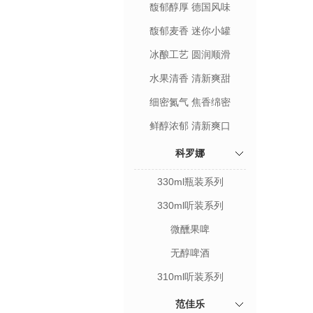
馥郁醇厚 德国风味
馥郁麦香 迷你小罐
冰酿工艺 圆润顺滑
水果清香 清新爽甜
细密氮气 焦香绵密
鲜醇浓郁 清新爽口
科罗娜
330ml瓶装系列
330ml听装系列
微醺果啤
无醇啤酒
310ml听装系列
范佳乐