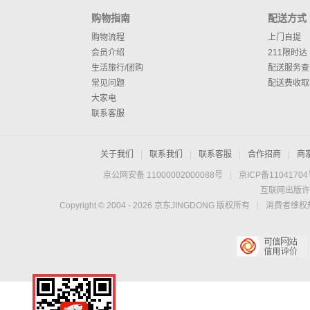
购物指南
配送方式
购物流程
上门自提
会员介绍
211限时达
生活旅行/团购
配送服务查
常见问题
配送费收取
大家电
联系客服
关于我们
|
联系我们
|
联系客服
|
合作招商
|
商
京公网安备 11000002000088号
|
京ICP备1104170
互联网出版许
Copyright © 2004 -
2026
京东JINGDONG 版权所有
|
消费者维权热