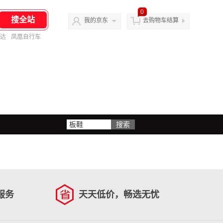
0
我的京东
去购物车结算
达
凤凰自行车
服务
天天低价，畅选无忧