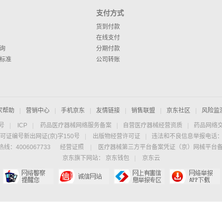
支付方式
货到付款
在线支付
询
分期付款
标准
公司转账
家帮助
|
营销中心
|
手机京东
|
友情链接
|
销售联盟
|
京东社区
|
风险监
4号
|
ICP
|
药品医疗器械网络服务备案
|
自营医疗器械经营资质
|
药品网络
可证编号新出网证(京)字150号
|
出版物经营许可证
|
违法和不良信息举报电话：40
线：4006067733
经营证照
|
医疗器械第三方平台备案凭证（京）网械平台备字（
京东旗下网站：
京东钱包
|
京东云