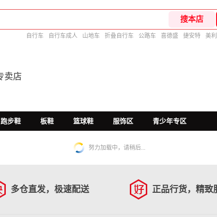
自行车
自行车成人
山地车
折叠自行车
公路车
喜德盛
捷安特
美利
专卖店
跑步鞋
板鞋
篮球鞋
服饰区
青少年专区
努力加载中，请稍后...
多仓直发，极速配送
正品行货，精致