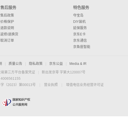
售后服务
特色服务
售后政策
夺宝岛
价格保护
DIY装机
退款说明
延保服务
返修/退换货
京东E卡
取消订单
京东通信
京鱼座智能
测
|
质量公告
|
隐私政策
|
京东公益
|
Media & IR
交易第三方平台备案凭证
|
新出发京零 字第大120007号
06561155
2023）第00013号
|
营业执照
|
增值电信业务经营许可证