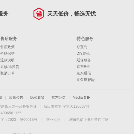
服务
天天低价，畅选无忧
售后服务
特色服务
售后政策
夺宝岛
价格保护
DIY装机
退款说明
延保服务
返修/退换货
京东E卡
取消订单
京东通信
京鱼座智能
测
|
质量公告
|
隐私政策
|
京东公益
|
Media & IR
交易第三方平台备案凭证
|
新出发京零 字第大120007号
06561155
2023）第00013号
|
营业执照
|
增值电信业务经营许可证