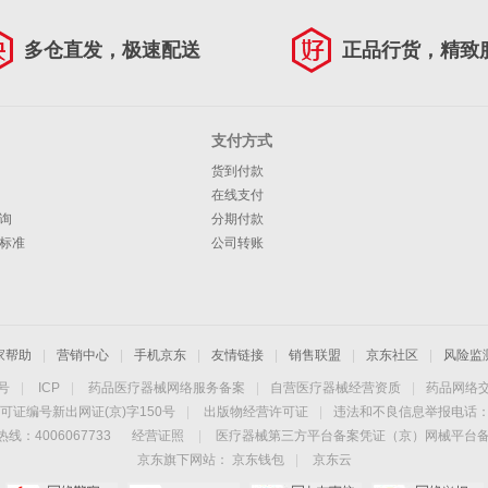
多仓直发，极速配送
正品行货，精致
支付方式
货到付款
在线支付
询
分期付款
标准
公司转账
家帮助
|
营销中心
|
手机京东
|
友情链接
|
销售联盟
|
京东社区
|
风险监
4号
|
ICP
|
药品医疗器械网络服务备案
|
自营医疗器械经营资质
|
药品网络
可证编号新出网证(京)字150号
|
出版物经营许可证
|
违法和不良信息举报电话：40
线：4006067733
经营证照
|
医疗器械第三方平台备案凭证（京）网械平台备字（
京东旗下网站：
京东钱包
|
京东云