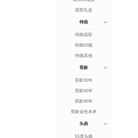
国窖礼盒
特曲
特曲晶彩
特曲60版
特曲其他
窖龄
窖龄30年
窖龄60年
窖龄90年
窖龄金色未来
头曲
55度头曲