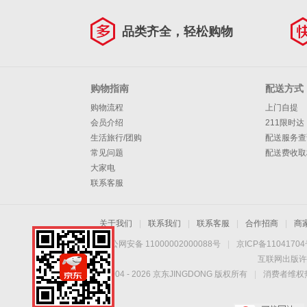
品类齐全，轻松购物
购物指南
配送方式
购物流程
上门自提
会员介绍
211限时达
生活旅行/团购
配送服务查
常见问题
配送费收取
大家电
联系客服
关于我们
|
联系我们
|
联系客服
|
合作招商
|
商
京公网安备 11000002000088号
|
京ICP备1104170
互联网出版许
Copyright © 2004 -
2026
京东JINGDONG 版权所有
|
消费者维权热
手机扫一扫，劲爆优