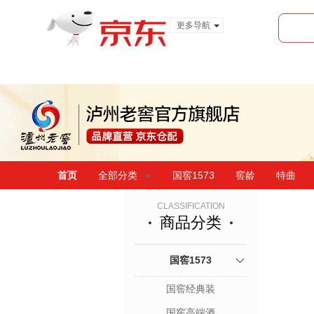
更多导航
服装城
食品
金融
首页
全部分类
国窖1573
窖龄
特曲
CLASSIFICATION
商品分类
国窖1573
国窖经典装
国窖高端酒