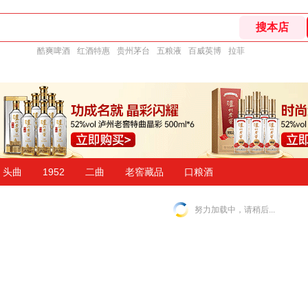
酷爽啤酒
红酒特惠
贵州茅台
五粮液
百威英博
拉菲
头曲
1952
二曲
老窖藏品
口粮酒
努力加载中，请稍后...