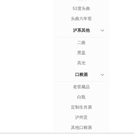
52度头曲
头曲六年窖
泸系其他
二曲
黑盖
高光
口粮酒
老窖藏品
白瓶
定制生肖酒
泸州贡
其他口粮酒