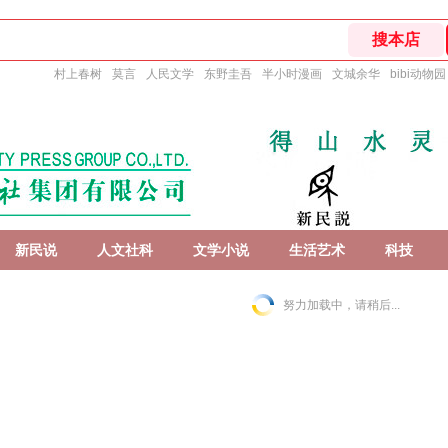
村上春树
莫言
人民文学
东野圭吾
半小时漫画
文城余华
bibi动物园
新民说
人文社科
文学小说
生活艺术
科技
努力加载中，请稍后...