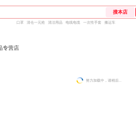
口罩
清仓一元抢
清洁用品
电线电缆
一次性手套
搬运车
品专营店
努力加载中，请稍后...