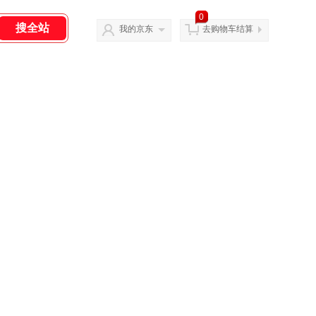
0
我的京东
去购物车结算