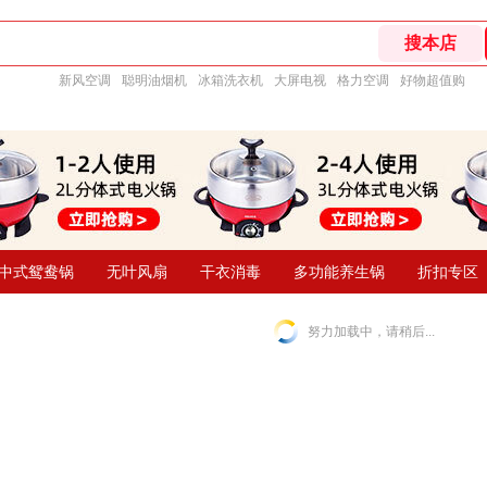
新风空调
聪明油烟机
冰箱洗衣机
大屏电视
格力空调
好物超值购
中式鸳鸯锅
无叶风扇
干衣消毒
多功能养生锅
折扣专区
努力加载中，请稍后...