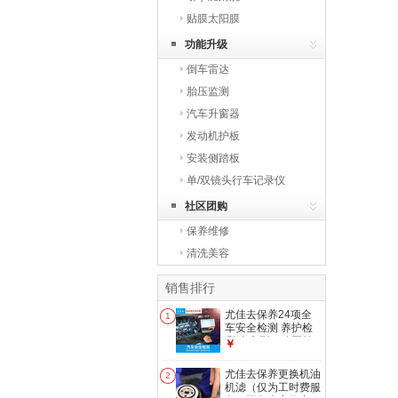
贴膜太阳膜
功能升级
倒车雷达
胎压监测
汽车升窗器
发动机护板
安装侧踏板
单/双镜头行车记录仪
社区团购
保养维修
清洗美容
销售排行
尤佳去保养24项全
1
车安全检测 养护检
测 全车型（购买前
￥
请先咨询客服）
尤佳去保养更换机油
2
机滤（仅为工时费服