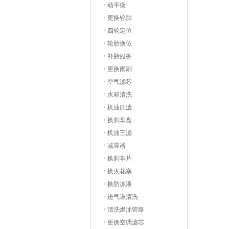
动平衡
更换轮胎
四轮定位
轮胎换位
补胎服务
更换雨刷
空气滤芯
水箱清洗
机油四滤
换刹车盘
机油三滤
减震器
换刹车片
换火花塞
换防冻液
进气道清洗
清洗燃油管路
更换空调滤芯