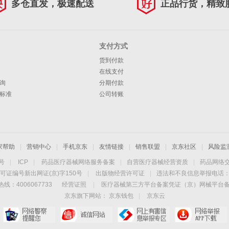
多仓直发，极速配送
正品行货，精致
支付方式
货到付款
在线支付
询
分期付款
标准
公司转账
家帮助
|
营销中心
|
手机京东
|
友情链接
|
销售联盟
|
京东社区
|
风险监
4号
|
ICP
|
药品医疗器械网络服务备案
|
自营医疗器械经营资质
|
药品网络
可证编号新出网证(京)字150号
|
出版物经营许可证
|
违法和不良信息举报电话：40
线：4006067733
经营证照
|
医疗器械第三方平台备案凭证（京）网械平台备字（
京东旗下网站：
京东钱包
|
京东云