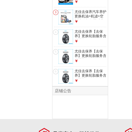
务，不包含实物产
￥
品） 更换机油机滤
尤佳去保养汽车养护
3
更换机油+机滤+空
气滤服务 仅工时费
￥
不含实物材料
尤佳去保养【去保
4
养】更换轮胎服务含
动平衡
￥
尤佳去保养【去保
5
养】更换轮胎服务含
动平衡
￥
尤佳去保养【去保
6
养】更换轮胎服务含
动平衡
￥
店铺公告