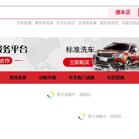
汽车贴膜
摩托车装备
行车记录仪
京保养套餐
爱车惠清洗
车载充电
清洗美容
功能升级
车主热门选购
社区团购
努力加载中，请稍后...
努力加载中，请稍后...