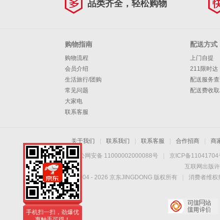
品类齐全，轻松购物
购物指南
配送方式
购物流程
上门自提
会员介绍
211限时达
生活旅行/团购
配送服务查
常见问题
配送费收取
大家电
联系客服
关于我们
|
联系我们
|
联系客服
|
合作招商
|
商
京公网安备 11000002000088号
|
京ICP备1104170
互联网出版许
Copyright © 2004 -
2026
京东JINGDONG 版权所有
|
消费者维权热
手机扫一扫，劲爆优
惠触手可得！