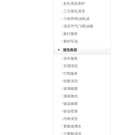
刹车系统养护
三元催化清洗
小保养/机油机滤
清洗节气门/喷油嘴
换灯服务
换刹车油
清洗美容
洗车服务
空调清洗
打蜡服务
轮毂清洗
玻璃镀膜
漆面抛光
镀晶镀膜
钣金喷漆
内饰清洗
更换玻璃水
引擎舱清洗