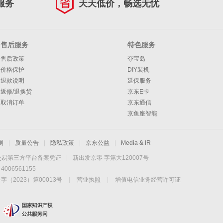
服务
天天低价，畅选无忧
售后服务
特色服务
售后政策
夺宝岛
价格保护
DIY装机
退款说明
延保服务
返修/退换货
京东E卡
取消订单
京东通信
京鱼座智能
测
|
质量公告
|
隐私政策
|
京东公益
|
Media & IR
交易第三方平台备案凭证
|
新出发京零 字第大120007号
06561155
2023）第00013号
|
营业执照
|
增值电信业务经营许可证