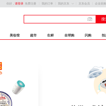
你好，
请登录
免费注册
我的订单
我的京东
京东会员
企业采

搜
美妆馆
超市
生鲜
全球购
闪购
拍