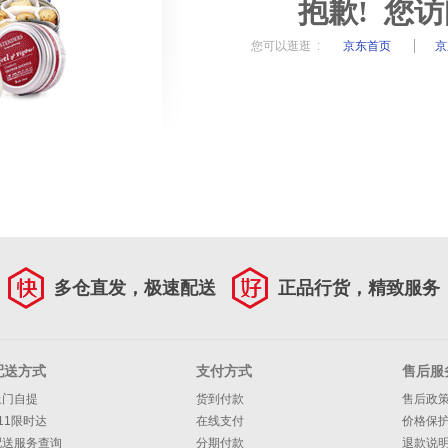
抱歉! 您
您可以逛逛 :
京东首页
京
多仓直发，极速配送
正品行货，精致服务
配送方式
支付方式
售后服
上门自提
货到付款
售后政
11限时达
在线支付
价格保
配送服务查询
分期付款
退款说