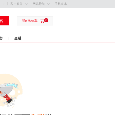
购
客户服务
网站导航
手机京东



索
0

我的购物车
卖
金融