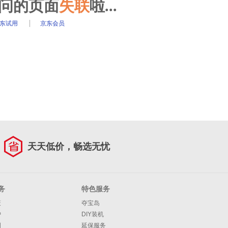
访问的页面
失联
啦...
东试用
京东会员
天天低价，畅选无忧
务
特色服务
策
夺宝岛
护
DIY装机
明
延保服务