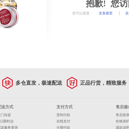
抱歉! 您
您可以逛逛 :
京东首页
京
多仓直发，极速配送
正品行货，精致服务
配送方式
支付方式
售后服
上门自提
货到付款
售后政
11限时达
在线支付
价格保
配送服务查询
分期付款
退款说