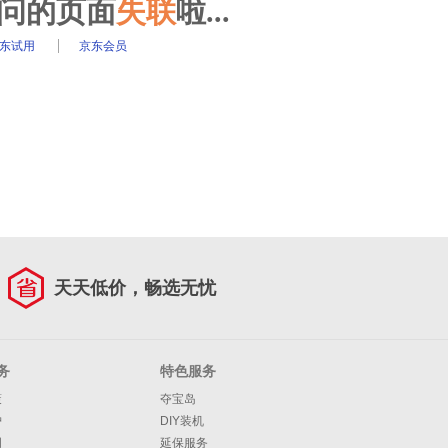
访问的页面
失联
啦...
东试用
京东会员
天天低价，畅选无忧
务
特色服务
策
夺宝岛
护
DIY装机
明
延保服务