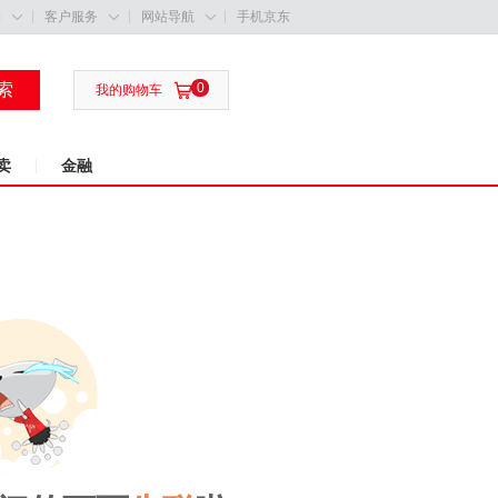
购
客户服务
网站导航
手机京东



索
0

我的购物车
卖
金融