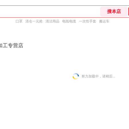
口罩
清仓一元抢
清洁用品
电线电缆
一次性手套
搬运车
加工专营店
努力加载中，请稍后...