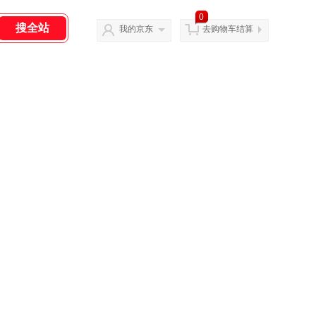
0
我的京东
去购物车结算