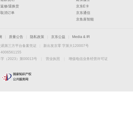
返修/退换货
京东E卡
取消订单
京东通信
京鱼座智能
测
|
质量公告
|
隐私政策
|
京东公益
|
Media & IR
交易第三方平台备案凭证
|
新出发京零 字第大120007号
06561155
2023）第00013号
|
营业执照
|
增值电信业务经营许可证