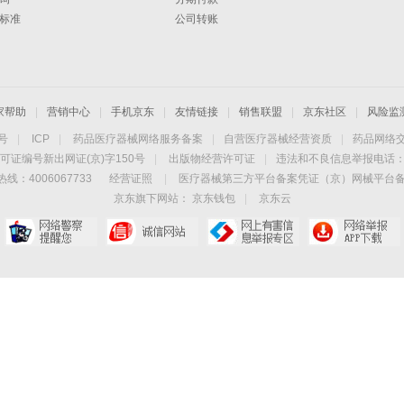
标准
公司转账
家帮助
|
营销中心
|
手机京东
|
友情链接
|
销售联盟
|
京东社区
|
风险监
4号
|
ICP
|
药品医疗器械网络服务备案
|
自营医疗器械经营资质
|
药品网络
可证编号新出网证(京)字150号
|
出版物经营许可证
|
违法和不良信息举报电话：40
线：4006067733
经营证照
|
医疗器械第三方平台备案凭证（京）网械平台备字（
京东旗下网站：
京东钱包
|
京东云