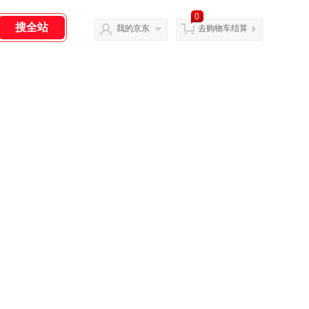
0
我的京东
去购物车结算