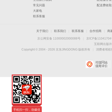
常见问题
配送费收取
大家电
联系客服
关于我们
|
联系我们
|
联系客服
|
合作招商
|
商
京公网安备 11000002000088号
|
京ICP备1104170
互联网出版许
Copyright © 2004 -
2026
京东JINGDONG 版权所有
|
消费者维权热
手机扫一扫，劲爆优
惠触手可得！
手机扫一扫，劲爆优