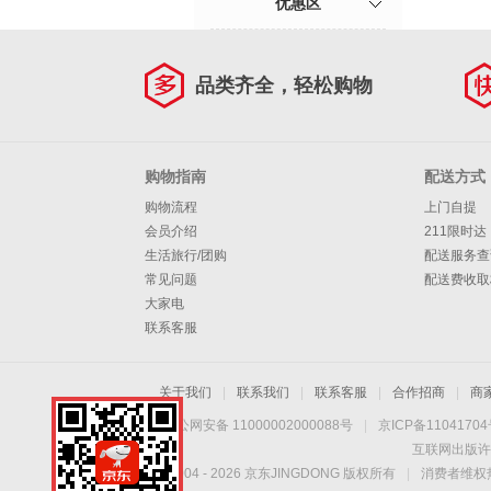
优惠区
品类齐全，轻松购物
购物指南
配送方式
购物流程
上门自提
会员介绍
211限时达
生活旅行/团购
配送服务查
常见问题
配送费收取
大家电
联系客服
关于我们
|
联系我们
|
联系客服
|
合作招商
|
商
京公网安备 11000002000088号
|
京ICP备1104170
互联网出版许
Copyright © 2004 -
2026
京东JINGDONG 版权所有
|
消费者维权热