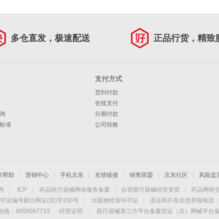
多仓直发，极速配送
正品行货，精致
支付方式
货到付款
在线支付
询
分期付款
标准
公司转账
家帮助
|
营销中心
|
手机京东
|
友情链接
|
销售联盟
|
京东社区
|
风险监
4号
|
ICP
|
药品医疗器械网络服务备案
|
自营医疗器械经营资质
|
药品网络
可证编号新出网证(京)字150号
|
出版物经营许可证
|
违法和不良信息举报电话：40
线：4006067733
经营证照
|
医疗器械第三方平台备案凭证（京）网械平台备字（