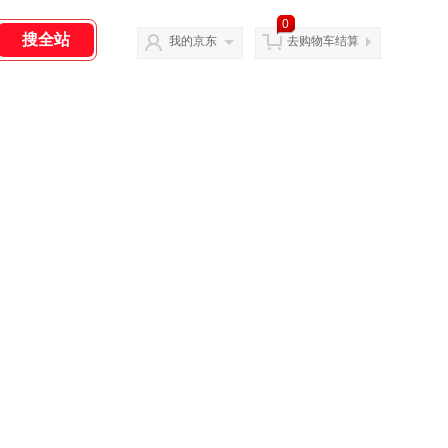
0
我的京东
去购物车结算