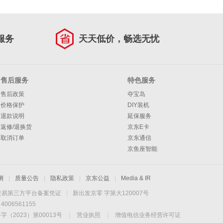
服务
天天低价，畅选无忧
售后服务
特色服务
售后政策
夺宝岛
价格保护
DIY装机
退款说明
延保服务
返修/退换货
京东E卡
取消订单
京东通信
京鱼座智能
测
|
质量公告
|
隐私政策
|
京东公益
|
Media & IR
交易第三方平台备案凭证
|
新出发京零 字第大120007号
06561155
2023）第00013号
|
营业执照
|
增值电信业务经营许可证