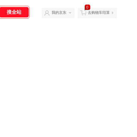
0
我的京东
去购物车结算