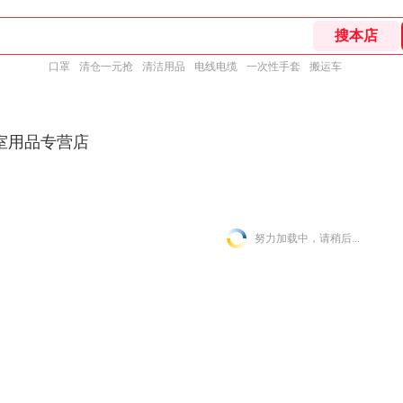
口罩
清仓一元抢
清洁用品
电线电缆
一次性手套
搬运车
室用品专营店
努力加载中，请稍后...