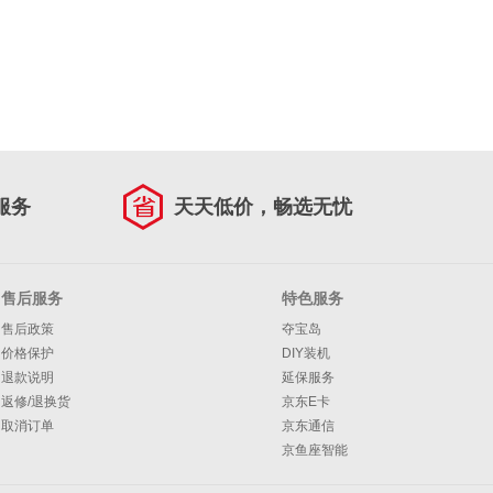
服务
天天低价，畅选无忧
售后服务
特色服务
售后政策
夺宝岛
价格保护
DIY装机
退款说明
延保服务
返修/退换货
京东E卡
取消订单
京东通信
京鱼座智能