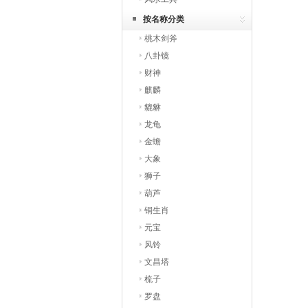
按名称分类
桃木剑斧
八卦镜
财神
麒麟
貔貅
龙龟
金蟾
大象
狮子
葫芦
铜生肖
元宝
风铃
文昌塔
梳子
罗盘