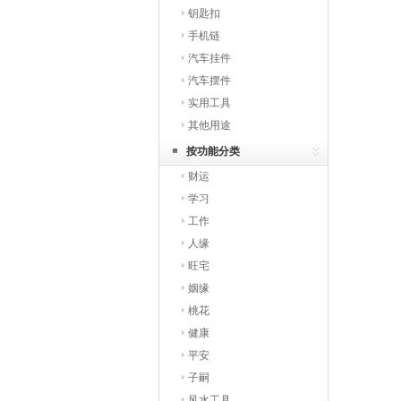
钥匙扣
手机链
汽车挂件
汽车摆件
实用工具
其他用途
按功能分类
财运
学习
工作
人缘
旺宅
姻缘
桃花
健康
平安
子嗣
风水工具