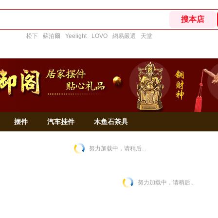
松下
蘇泊爾
Yeelight
LOVO
網易嚴選
天堂
摆件
汽车挂件
木鱼石茶具
努力加载中，请稍后...
努力加载中，请稍后...