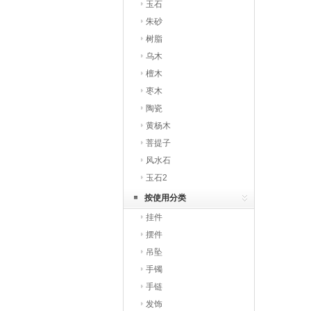
玉石
朱砂
树脂
乌木
檀木
枣木
陶瓷
黄杨木
菩提子
风水石
玉石2
按使用分类
挂件
摆件
吊坠
手镯
手链
发饰