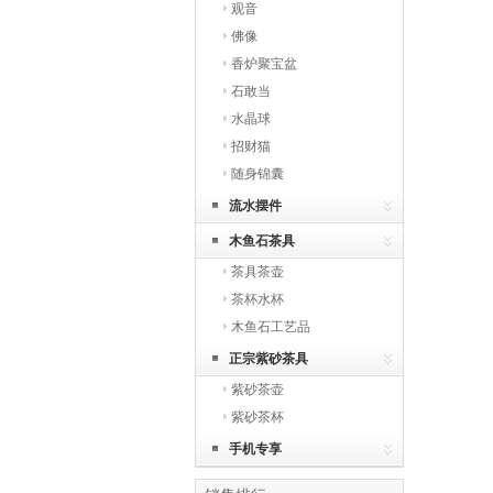
观音
佛像
香炉聚宝盆
石敢当
水晶球
招财猫
随身锦囊
流水摆件
木鱼石茶具
茶具茶壶
茶杯水杯
木鱼石工艺品
正宗紫砂茶具
紫砂茶壶
紫砂茶杯
手机专享