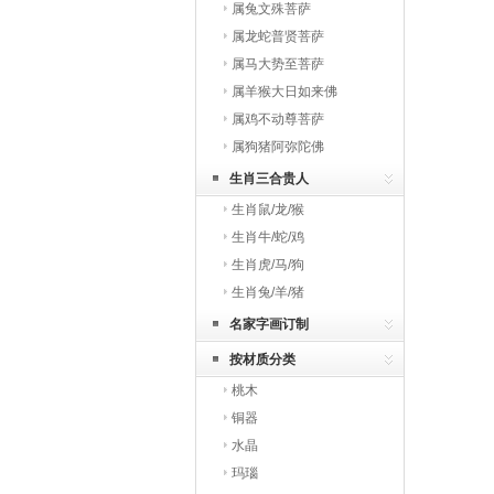
属兔文殊菩萨
属龙蛇普贤菩萨
属马大势至菩萨
属羊猴大日如来佛
属鸡不动尊菩萨
属狗猪阿弥陀佛
生肖三合贵人
生肖鼠/龙/猴
生肖牛/蛇/鸡
生肖虎/马/狗
生肖兔/羊/猪
名家字画订制
按材质分类
桃木
铜器
水晶
玛瑙