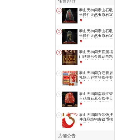
销售排行
泰山天御阁泰山石敢
1
当摆件天然玉原石室
内补缺角化路冲客厅
￥
办公室靠山石 高8-
12cm泰山玉石敢当
泰山天御阁泰山石敢
2
当摆件天然玉原石室
内补缺角化路冲客厅
￥
办公室靠山石 高10-
15cm泰山玉石敢当
泰山天御阁天官赐福
3
门贴隐形金属贴自粘
门对门五帝钱吉祥结
￥
挂件入户门对电梯
天官赐福五福款
泰山天御阁乔迁新居
4
礼物五谷丰登摆件乔
迁之喜搬家入宅仪式
￥
用品全套布置装饰
【五谷丰登相框】6
泰山天御阁南非红碧
5
寸胡桃木色+升级套
玉鸡血石原石摆件天
装
然奇石红色观赏石头
￥
客厅办公室装饰品
小号随机发货
泰山天御阁五帝钱挂
6
件真品纯铜古钱币招
财风水摆件入户门过
￥
门石压门槛下 红色
精品结五帝钱
店铺公告