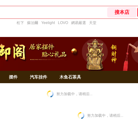
松下
蘇泊爾
Yeelight
LOVO
網易嚴選
天堂
摆件
汽车挂件
木鱼石茶具
努力加载中，请稍后...
努力加载中，请稍后...