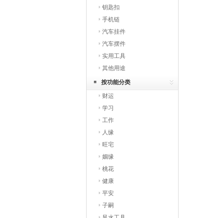
钥匙扣
手机链
汽车挂件
汽车摆件
实用工具
其他用途
按功能分类
财运
学习
工作
人缘
旺宅
姻缘
桃花
健康
平安
子嗣
风水工具