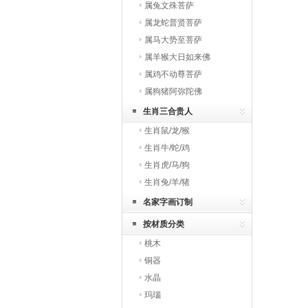
属兔文殊菩萨
属龙蛇普贤菩萨
属马大势至菩萨
属羊猴大日如来佛
属鸡不动尊菩萨
属狗猪阿弥陀佛
生肖三合贵人
生肖鼠/龙/猴
生肖牛/蛇/鸡
生肖虎/马/狗
生肖兔/羊/猪
名家字画订制
按材质分类
桃木
铜器
水晶
玛瑙