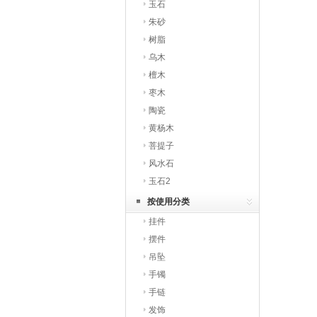
玉石
朱砂
树脂
乌木
檀木
枣木
陶瓷
黄杨木
菩提子
风水石
玉石2
按使用分类
挂件
摆件
吊坠
手镯
手链
发饰