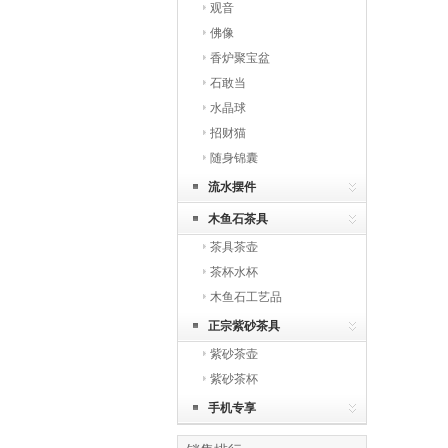
观音
佛像
香炉聚宝盆
石敢当
水晶球
招财猫
随身锦囊
流水摆件
木鱼石茶具
茶具茶壶
茶杯水杯
木鱼石工艺品
正宗紫砂茶具
紫砂茶壶
紫砂茶杯
手机专享