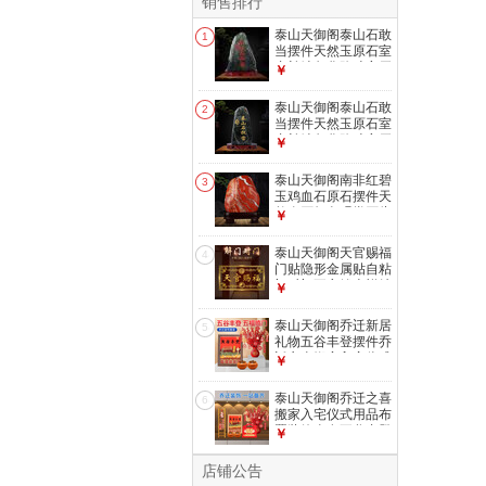
销售排行
泰山天御阁泰山石敢
1
当摆件天然玉原石室
内补缺角化路冲客厅
￥
办公室靠山石 高8-
12cm泰山玉石敢当
泰山天御阁泰山石敢
2
当摆件天然玉原石室
内补缺角化路冲客厅
￥
办公室靠山石 高10-
15cm泰山玉石敢当
泰山天御阁南非红碧
3
玉鸡血石原石摆件天
然奇石红色观赏石头
￥
客厅办公室装饰品
小号随机发货
泰山天御阁天官赐福
4
门贴隐形金属贴自粘
门对门五帝钱吉祥结
￥
挂件入户门对电梯
天官赐福五福款
泰山天御阁乔迁新居
5
礼物五谷丰登摆件乔
迁之喜搬家入宅仪式
￥
用品全套布置装饰
【五谷丰登相框】6
泰山天御阁乔迁之喜
6
寸胡桃木色+升级套
搬家入宅仪式用品布
装
置装饰全套五谷丰登
￥
摆件乔迁新居礼物
【五谷丰登相框】8
店铺公告
寸原木色