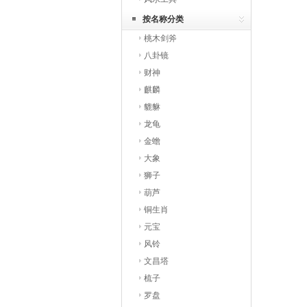
按名称分类
桃木剑斧
八卦镜
财神
麒麟
貔貅
龙龟
金蟾
大象
狮子
葫芦
铜生肖
元宝
风铃
文昌塔
梳子
罗盘