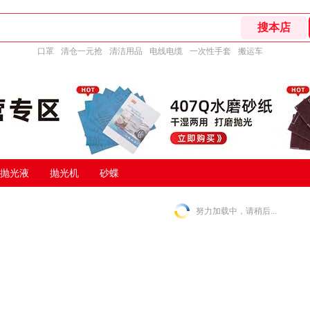
口罩
清仓一元抢
清洁用品
电线电缆
一次性手套
搬运车
抛光液
抛光机
砂蝶
努力加载中，请稍后...