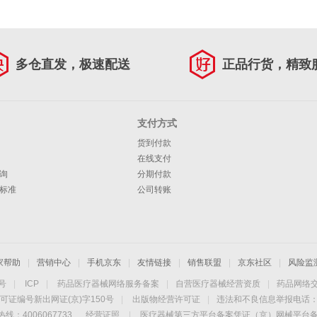
多仓直发，极速配送
正品行货，精致
支付方式
货到付款
在线支付
询
分期付款
标准
公司转账
家帮助
|
营销中心
|
手机京东
|
友情链接
|
销售联盟
|
京东社区
|
风险监
4号
|
ICP
|
药品医疗器械网络服务备案
|
自营医疗器械经营资质
|
药品网络
可证编号新出网证(京)字150号
|
出版物经营许可证
|
违法和不良信息举报电话：40
线：4006067733
经营证照
|
医疗器械第三方平台备案凭证（京）网械平台备字（