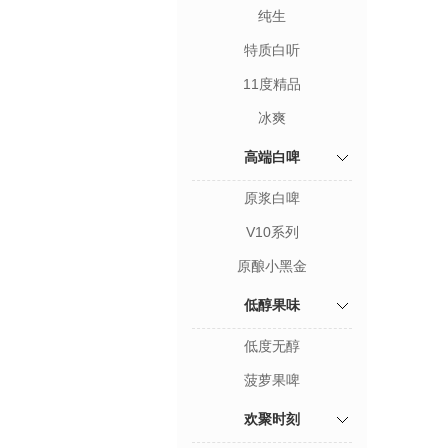
纯生
特质白听
11度精品
冰爽
高端白啤
原浆白啤
V10系列
原酿小黑金
低醇果味
低度无醇
菠萝果啤
欢聚时刻