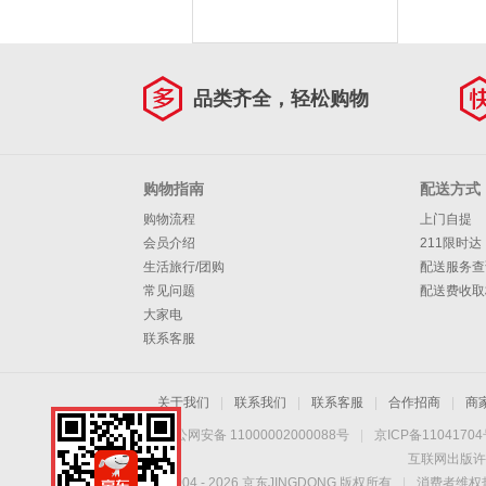
品类齐全，轻松购物
购物指南
配送方式
购物流程
上门自提
会员介绍
211限时达
生活旅行/团购
配送服务查
常见问题
配送费收取
大家电
联系客服
关于我们
|
联系我们
|
联系客服
|
合作招商
|
商
京公网安备 11000002000088号
|
京ICP备1104170
互联网出版许
Copyright © 2004 -
2026
京东JINGDONG 版权所有
|
消费者维权热