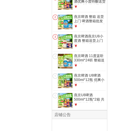
酒优爽小度特酿送货
上门 啤酒整箱批发
￥
500mL 12瓶 整箱装
燕京啤酒 整箱 送货
2
上门 啤酒整箱批发
小蓝听 330mL 24罐
￥
燕京啤酒燕京U8小
3
度酒 整箱送货上门
啤酒 整箱批发
￥
500mL 24罐
燕京啤酒 11度蓝听
4
330ml*24听 整箱送
货上门 330mL 24罐
￥
燕京啤酒 U8啤酒
5
500ml*12瓶 优爽小
度特酿 送货上门 啤
￥
酒整箱 500mL 12瓶
燕京U8啤酒
6
500ml*12瓶*2箱 共
24瓶送货上门 啤酒
￥
整箱批发 500mL 24
瓶
店铺公告