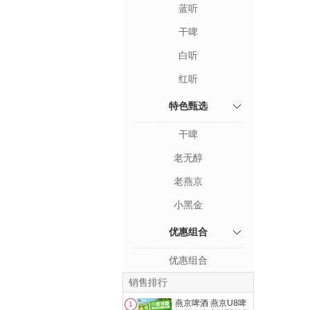
蓝听
干啤
白听
红听
特色甄选
干啤
老无醇
老燕京
小黑金
优惠组合
优惠组合
销售排行
燕京啤酒 燕京U8啤
1