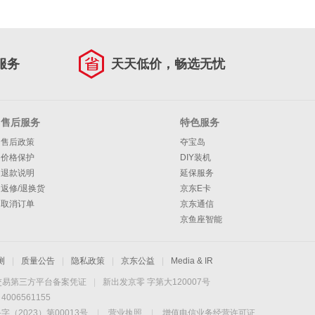
服务
天天低价，畅选无忧
售后服务
特色服务
售后政策
夺宝岛
价格保护
DIY装机
退款说明
延保服务
返修/退换货
京东E卡
取消订单
京东通信
京鱼座智能
测
|
质量公告
|
隐私政策
|
京东公益
|
Media & IR
交易第三方平台备案凭证
|
新出发京零 字第大120007号
06561155
2023）第00013号
|
营业执照
|
增值电信业务经营许可证