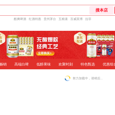
酷爽啤酒
红酒特惠
贵州茅台
五粮液
百威英博
拉菲
畅销
高端白啤
低醇果味
欢聚时刻
特色甄选
优惠组
努力加载中，请稍后...