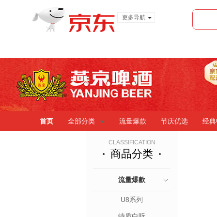
更多导航
服装城
食品
金融
首页
全部分类
流量爆款
节庆优选
经典
CLASSIFICATION
商品分类
流量爆款
U8系列
特质白听