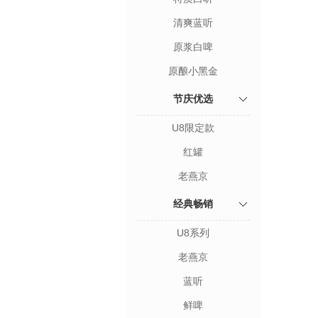
清爽蓝听
原浆白啤
原酿小黑金
节庆优选
U8限定款
红罐
老燕京
经典畅销
U8系列
老燕京
蓝听
鲜啤