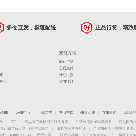
多仓直发，极速配送
正品行货，精致
支付方式
货到付款
在线支付
询
分期付款
标准
公司转账
家帮助
|
营销中心
|
手机京东
|
友情链接
|
销售联盟
|
京东社区
|
风险监
4号
|
ICP
|
药品医疗器械网络服务备案
|
自营医疗器械经营资质
|
药品网络
可证编号新出网证(京)字150号
|
出版物经营许可证
|
违法和不良信息举报电话：40
线：4006067733
经营证照
|
医疗器械第三方平台备案凭证（京）网械平台备字（