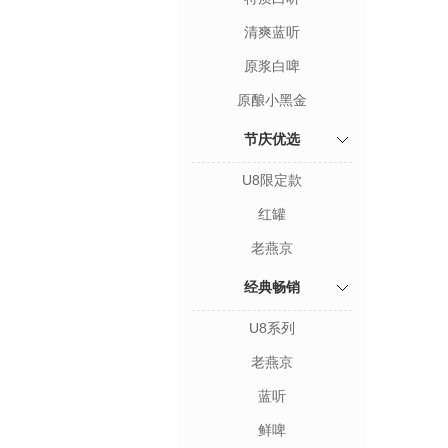
清爽蓝听
原浆白啤
原酿小黑金
节庆优选
U8限定款
红罐
老燕京
经典畅销
U8系列
老燕京
蓝听
鲜啤