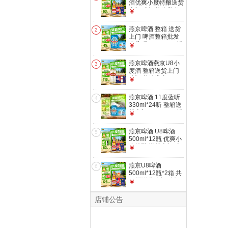
酒优爽小度特酿送货
上门 啤酒整箱批发
￥
500mL 12瓶 整箱装
燕京啤酒 整箱 送货
2
上门 啤酒整箱批发
小蓝听 330mL 24罐
￥
燕京啤酒燕京U8小
3
度酒 整箱送货上门
啤酒 整箱批发
￥
500mL 24罐
燕京啤酒 11度蓝听
4
330ml*24听 整箱送
货上门 330mL 24罐
￥
燕京啤酒 U8啤酒
5
500ml*12瓶 优爽小
度特酿 送货上门 啤
￥
酒整箱 500mL 12瓶
燕京U8啤酒
6
500ml*12瓶*2箱 共
24瓶送货上门 啤酒
￥
整箱批发 500mL 24
瓶
店铺公告