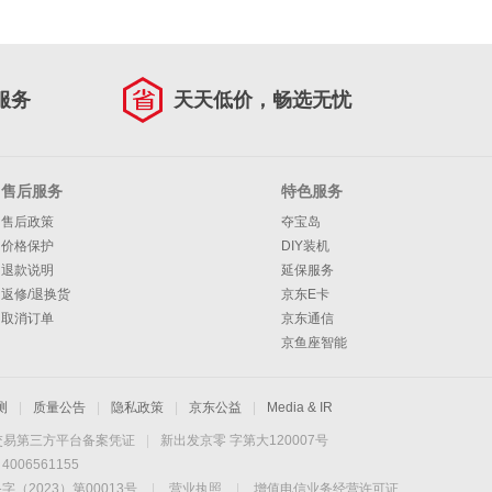
服务
天天低价，畅选无忧
售后服务
特色服务
售后政策
夺宝岛
价格保护
DIY装机
退款说明
延保服务
返修/退换货
京东E卡
取消订单
京东通信
京鱼座智能
测
|
质量公告
|
隐私政策
|
京东公益
|
Media & IR
交易第三方平台备案凭证
|
新出发京零 字第大120007号
06561155
2023）第00013号
|
营业执照
|
增值电信业务经营许可证