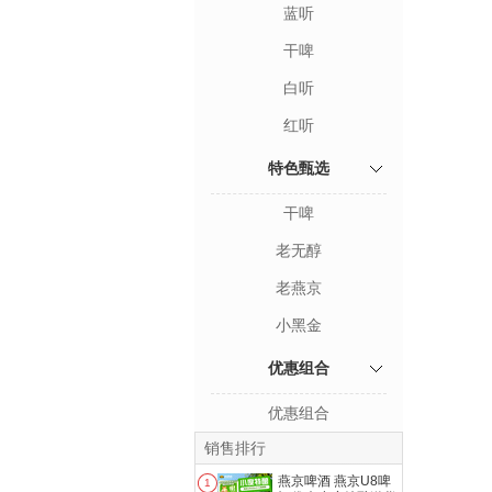
蓝听
干啤
白听
红听
特色甄选
干啤
老无醇
老燕京
小黑金
优惠组合
优惠组合
销售排行
燕京啤酒 燕京U8啤
1