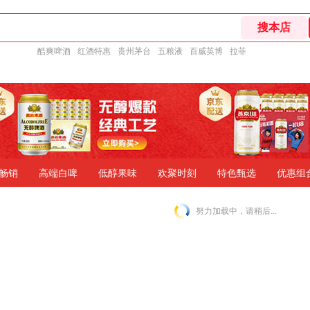
酷爽啤酒
红酒特惠
贵州茅台
五粮液
百威英博
拉菲
畅销
高端白啤
低醇果味
欢聚时刻
特色甄选
优惠组
努力加载中，请稍后...