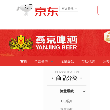
更多导航
服装城
食品
金融
首页
全部分类
流量爆款
节庆优选
经典
CLASSIFICATION
商品分类
流量爆款
U8系列
特质白听