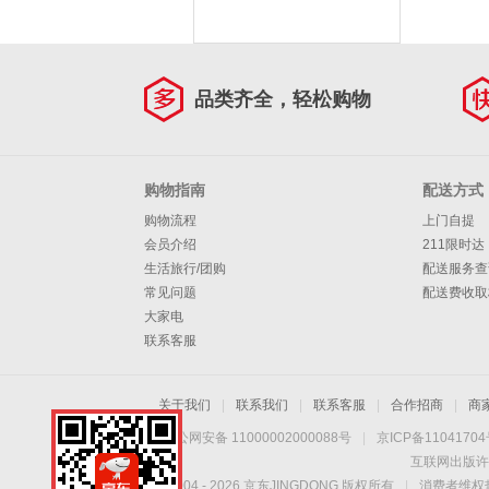
品类齐全，轻松购物
购物指南
配送方式
购物流程
上门自提
会员介绍
211限时达
生活旅行/团购
配送服务查
常见问题
配送费收取
大家电
联系客服
关于我们
|
联系我们
|
联系客服
|
合作招商
|
商
京公网安备 11000002000088号
|
京ICP备1104170
互联网出版许
Copyright © 2004 -
2026
京东JINGDONG 版权所有
|
消费者维权热