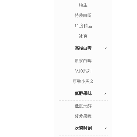
纯生
特质白听
11度精品
冰爽
高端白啤
原浆白啤
V10系列
原酿小黑金
低醇果味
低度无醇
菠萝果啤
欢聚时刻