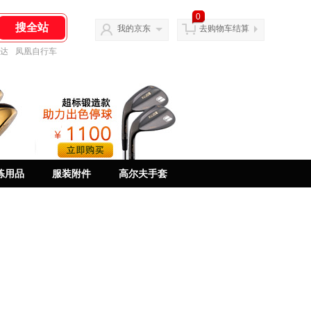
0
我的京东
去购物车结算
达
凤凰自行车
练用品
服装附件
高尔夫手套