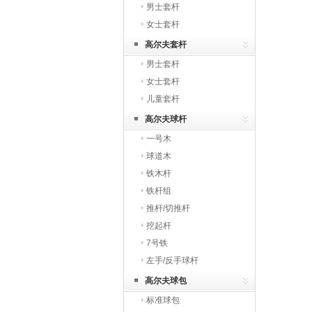
男士套杆
女士套杆
高尔夫套杆
男士套杆
女士套杆
儿童套杆
高尔夫球杆
一号木
球道木
铁木杆
铁杆组
推杆/切推杆
挖起杆
7号铁
左手/反手球杆
高尔夫球包
标准球包