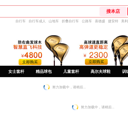
自行车
自行车成人
山地车
折叠自行车
公路车
喜德盛
捷安特
美利
女士套杆
精品球包
儿童套杆
高尔夫球鞋
训
努力加载中，请稍后...
努力加载中，请稍后...