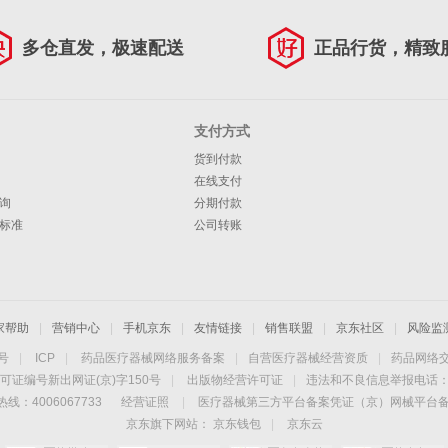
多仓直发，极速配送
正品行货，精致
支付方式
货到付款
在线支付
询
分期付款
标准
公司转账
家帮助
|
营销中心
|
手机京东
|
友情链接
|
销售联盟
|
京东社区
|
风险监
4号
|
ICP
|
药品医疗器械网络服务备案
|
自营医疗器械经营资质
|
药品网络
可证编号新出网证(京)字150号
|
出版物经营许可证
|
违法和不良信息举报电话：40
线：4006067733
经营证照
|
医疗器械第三方平台备案凭证（京）网械平台备字（
京东旗下网站：
京东钱包
|
京东云