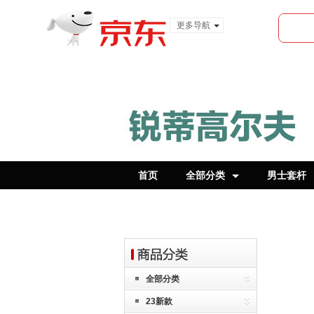
更多导航
服装城
食品
金融
首页
全部分类
男士套杆
全部分类
23新款