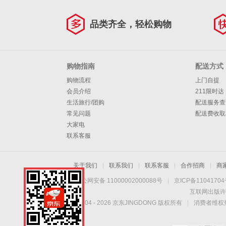
品类齐全，轻松购物
购物指南
配送方式
购物流程
上门自提
会员介绍
211限时达
生活旅行/团购
配送服务查
常见问题
配送费收取
大家电
联系客服
关于我们
|
联系我们
|
联系客服
|
合作招商
|
商
京公网安备 11000002000088号
|
京ICP备1104170
互联网出版许
Copyright © 2004 -
2026
京东JINGDONG 版权所有
|
消费者维权热