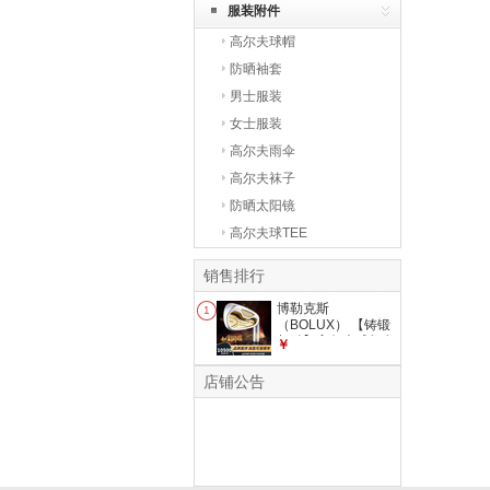
服装附件
高尔夫球帽
防晒袖套
男士服装
女士服装
高尔夫雨伞
高尔夫袜子
防晒太阳镜
高尔夫球TEE
销售排行
博勒克斯
1
（BOLUX） 【铸锻
相融】高尔夫球杆女
￥
士铁杆组T-02远距离
易上手
店铺公告