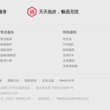
服务
天天低价，畅选无忧
售后服务
特色服务
售后政策
夺宝岛
价格保护
DIY装机
退款说明
延保服务
返修/退换货
京东E卡
取消订单
京东通信
京鱼座智能
测
|
质量公告
|
隐私政策
|
京东公益
|
Media & IR
交易第三方平台备案凭证
|
新出发京零 字第大120007号
06561155
2023）第00013号
|
营业执照
|
增值电信业务经营许可证