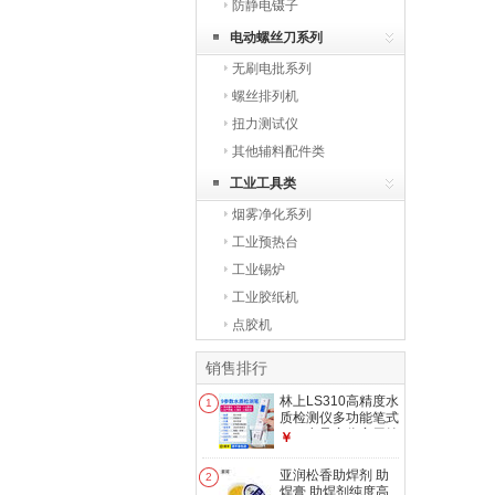
防静电镊子
电动螺丝刀系列
无刷电批系列
螺丝排列机
扭力测试仪
其他辅料配件类
工业工具类
烟雾净化系列
工业预热台
工业锡炉
工业胶纸机
点胶机
销售排行
林上LS310高精度水
1
质检测仪多功能笔式
TDS电导率仪家用纯
￥
净自来水测试
LS311【可测九项指
亚润松香助焊剂 助
2
标,国家计量认证】
焊膏 助焊剂纯度高