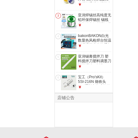
免费开13%专票
电焊松香维修焊接电
￥
烙铁用助焊膏 YR-
SX-20 高纯度松香
亚润焊锡丝高纯度无
3
20g
铅环保焊锡丝 锡线
电烙铁有铅丝焊锡线
￥
免清洗锡丝 无铅
500g(丝径0.8mm)
bakonBAKON白光
4
数显热风枪焊台恒温
可调温工业烤枪手机
￥
维修风枪拆焊台
SBK850D丨550W
亚润锡膏搅拌刀 塑
5
丨自动休眠
料搅拌刀塑料调墨刀
塑胶调油刀树脂
￥
SMT锡浆刮刀铲刀
YR-GXD-6B 白色款
宝工（Pro'sKit）
6
5SI-216N 烙铁头
900系列内热式烙铁
￥
头K头圆头马蹄头
936焊台烙铁头 5SI-
店铺公告
216N-K 刀头