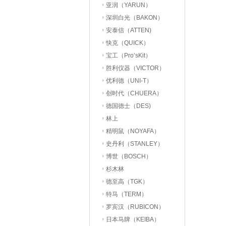
亚润（YARUN）
深圳白光（BAKON）
安泰信（ATTEN)
快克（QUICK）
宝工（Pro’sKit）
胜利仪器（VICTOR）
优利德（UNI-T）
创时代（CHUERA）
德国德士（DES)
林上
精明鼠（NOYAFA）
史丹利（STANLEY）
博世（BOSCH）
杉木林
德至高（TGK）
特马（TERM）
罗宾汉（RUBICON）
日本马牌（KEIBA）