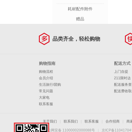
耗材配件附件
赠品
品类齐全，轻松购物
购物指南
配送方式
购物流程
上门自提
会员介绍
211限时达
生活旅行/团购
配送服务查
常见问题
配送费收取
大家电
联系客服
关于我们
|
联系我们
|
联系客服
|
合作招商
|
商
京公网安备 11000002000088号
|
京ICP备1104170