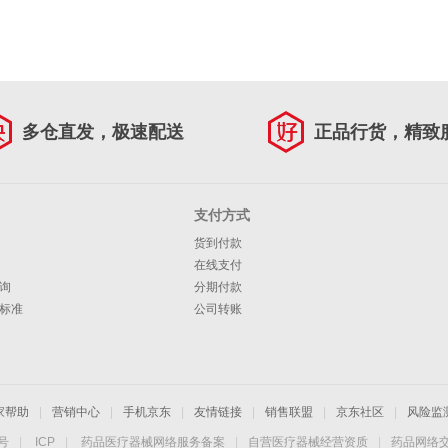
多仓直发，极速配送
正品行货，精致
支付方式
货到付款
在线支付
询
分期付款
标准
公司转账
家帮助
|
营销中心
|
手机京东
|
友情链接
|
销售联盟
|
京东社区
|
风险监
4号
|
ICP
|
药品医疗器械网络服务备案
|
自营医疗器械经营资质
|
药品网络