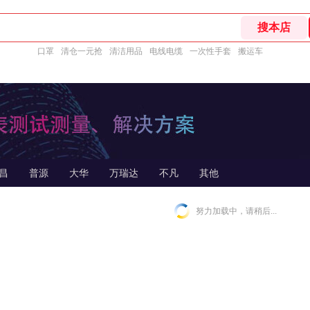
口罩
清仓一元抢
清洁用品
电线电缆
一次性手套
搬运车
昌
普源
大华
万瑞达
不凡
其他
努力加载中，请稍后...