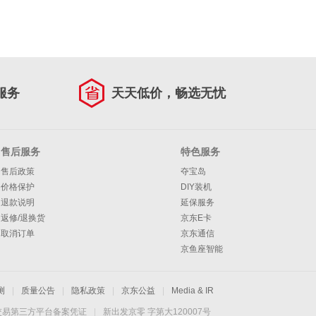
服务
天天低价，畅选无忧
售后服务
特色服务
售后政策
夺宝岛
价格保护
DIY装机
退款说明
延保服务
返修/退换货
京东E卡
取消订单
京东通信
京鱼座智能
测
|
质量公告
|
隐私政策
|
京东公益
|
Media & IR
交易第三方平台备案凭证
|
新出发京零 字第大120007号