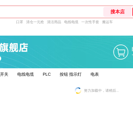
口罩
清仓一元抢
清洁用品
电线电缆
一次性手套
搬运车
开关
电线电缆
PLC
按钮 指示灯
电表
努力加载中，请稍后...