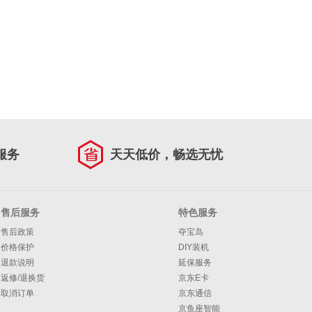
服务
天天低价，畅选无忧
售后服务
特色服务
售后政策
夺宝岛
价格保护
DIY装机
退款说明
延保服务
返修/退换货
京东E卡
取消订单
京东通信
京鱼座智能