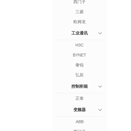
西门子
三菱
欧姆龙
工业通讯
H3C
BYNET
奢锐
弘辰
控制柜箱
正泰
变频器
ABB