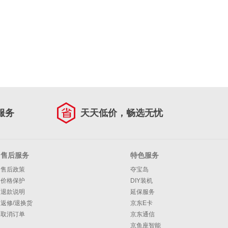
服务
天天低价，畅选无忧
售后服务
特色服务
售后政策
夺宝岛
价格保护
DIY装机
退款说明
延保服务
返修/退换货
京东E卡
取消订单
京东通信
京鱼座智能