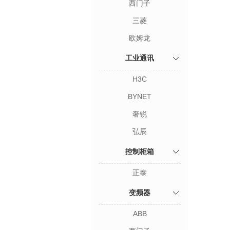
西门子
三菱
欧姆龙
工业通讯
H3C
BYNET
奢锐
弘辰
控制柜箱
正泰
变频器
ABB