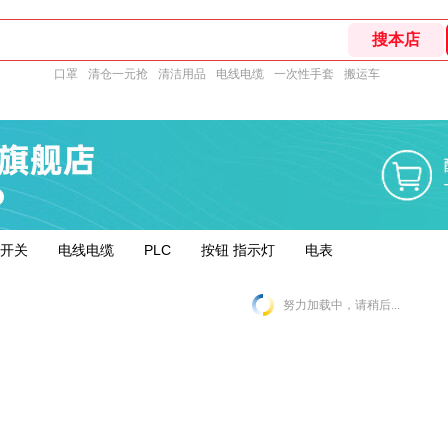
口罩
清仓一元抢
清洁用品
电线电缆
一次性手套
搬运车
开关
电线电缆
PLC
按钮 指示灯
电表
努力加载中，请稍后...