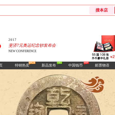
2017
斐济7元奥运纪念钞发布会
NEW CONFERENCE
页
特销热卖
新品发布
中国钱币
邮票物语