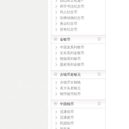
四山和文化遗产
和字书法纪念币
伟人纪念币
珍稀动物纪念币
奥运纪念币
所有纪念币
金银币
中国龙系列银币
生肖系列金银币
熊猫系列银币
题材系列金银币
古钱币老银元
古钱币古铜钱
袁大头老银元
铜币镍币铝币
中国钱币
流通纸币
流通硬币
民国纸币