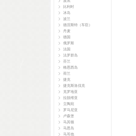
波黑
比利时
冰岛
波兰
德涅斯特（车臣）
丹麦
德国
俄罗斯
法国
法罗群岛
芬兰
格恩西岛
荷兰
捷克
捷克斯洛伐克
克罗地亚
拉脱维亚
立陶宛
罗马尼亚
卢森堡
马其顿
马恩岛
马耳他