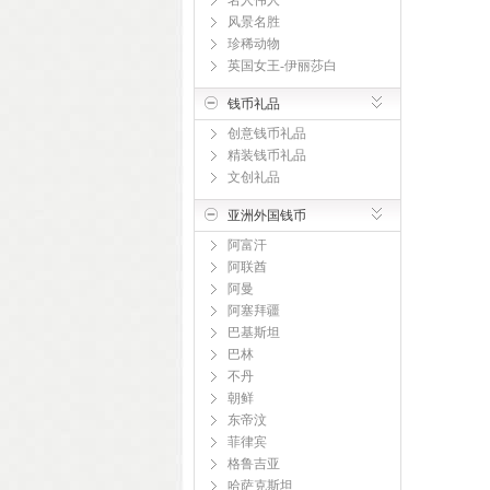
名人伟人
风景名胜
珍稀动物
英国女王-伊丽莎白
钱币礼品
创意钱币礼品
精装钱币礼品
文创礼品
亚洲外国钱币
阿富汗
阿联酋
阿曼
阿塞拜疆
巴基斯坦
巴林
不丹
朝鲜
东帝汶
菲律宾
格鲁吉亚
哈萨克斯坦