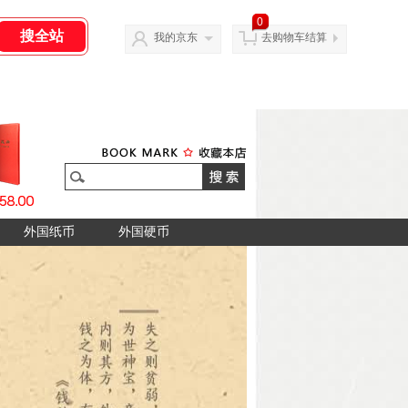
0
我的京东
去购物车结算
外国纸币
外国硬币