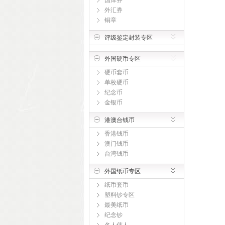
国库券
外汇券
铜章
评级鉴定封装专区
外国硬币专区
硬币套币
单枚硬币
纪念币
金银币
港澳台钱币
香港钱币
澳门钱币
台湾钱币
外国纸币专区
纸币套币
塑料钞专区
最美纸币
纪念钞