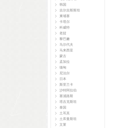
韩国
吉尔吉斯斯坦
柬埔寨
卡塔尔
科威特
老挝
黎巴嫩
马尔代夫
马来西亚
蒙古
孟加拉
缅甸
尼泊尔
日本
斯里兰卡
沙特阿拉伯
塞浦路斯
塔吉克斯坦
泰国
土耳其
土库曼斯坦
文莱