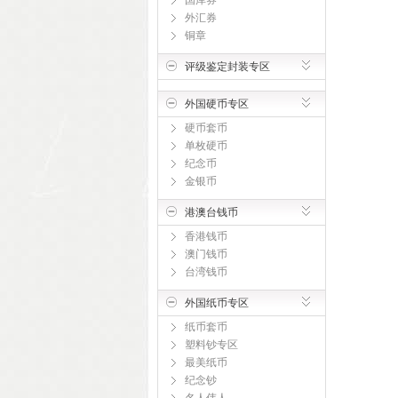
国库券
外汇券
铜章
评级鉴定封装专区
外国硬币专区
硬币套币
单枚硬币
纪念币
金银币
港澳台钱币
香港钱币
澳门钱币
台湾钱币
外国纸币专区
纸币套币
塑料钞专区
最美纸币
纪念钞