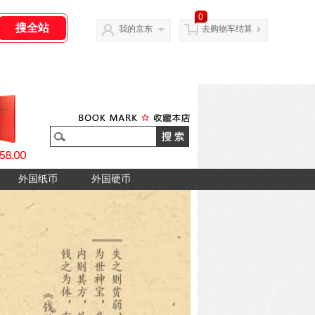
0
我的京东
去购物车结算
外国纸币
外国硬币