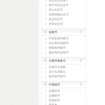
四山和文化遗产
和字书法纪念币
伟人纪念币
珍稀动物纪念币
奥运纪念币
所有纪念币
金银币
中国龙系列银币
生肖系列金银币
熊猫系列银币
题材系列金银币
古钱币老银元
古钱币古铜钱
袁大头老银元
铜币镍币铝币
中国钱币
流通纸币
流通硬币
民国纸币