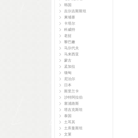
韩国
吉尔吉斯斯坦
柬埔寨
卡塔尔
科威特
老挝
黎巴嫩
马尔代夫
马来西亚
蒙古
孟加拉
缅甸
尼泊尔
日本
斯里兰卡
沙特阿拉伯
塞浦路斯
塔吉克斯坦
泰国
土耳其
土库曼斯坦
文莱