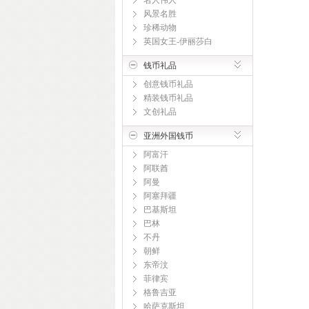
名人伟人
风景名胜
珍稀动物
英国女王-伊丽莎白
钱币礼品
创意钱币礼品
精装钱币礼品
文创礼品
亚洲外国钱币
阿富汗
阿联酋
阿曼
阿塞拜疆
巴基斯坦
巴林
不丹
朝鲜
东帝汶
菲律宾
格鲁吉亚
哈萨克斯坦