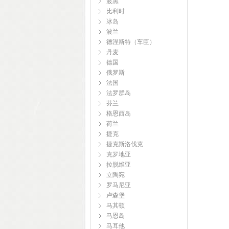
波黑
比利时
冰岛
波兰
德涅斯特（车臣）
丹麦
德国
俄罗斯
法国
法罗群岛
芬兰
格恩西岛
荷兰
捷克
捷克斯洛伐克
克罗地亚
拉脱维亚
立陶宛
罗马尼亚
卢森堡
马其顿
马恩岛
马耳他