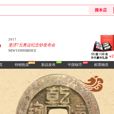
2017
斐济7元奥运纪念钞发布会
NEW CONFERENCE
页
特销热卖
新品发布
中国钱币
邮票物语