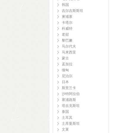
韩国
吉尔吉斯斯坦
柬埔寨
卡塔尔
科威特
老挝
黎巴嫩
马尔代夫
马来西亚
蒙古
孟加拉
缅甸
尼泊尔
日本
斯里兰卡
沙特阿拉伯
塞浦路斯
塔吉克斯坦
泰国
土耳其
土库曼斯坦
文莱