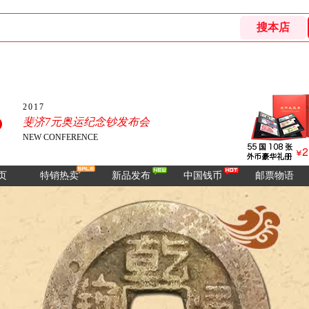
2017
斐济7元奥运纪念钞发布会
NEW CONFERENCE
页
特销热卖
新品发布
中国钱币
邮票物语