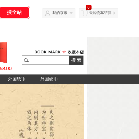
0
我的京东
去购物车结算
外国纸币
外国硬币