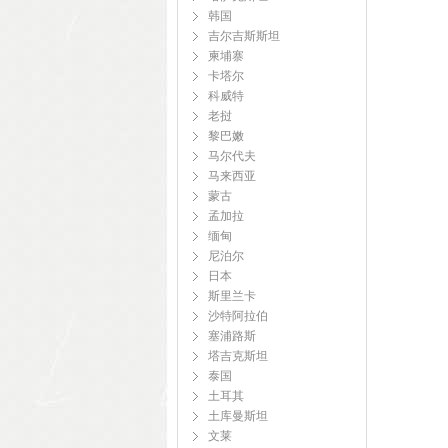
韩国
吉尔吉斯斯坦
柬埔寨
卡塔尔
科威特
老挝
黎巴嫩
马尔代夫
马来西亚
蒙古
孟加拉
缅甸
尼泊尔
日本
斯里兰卡
沙特阿拉伯
塞浦路斯
塔吉克斯坦
泰国
土耳其
土库曼斯坦
文莱