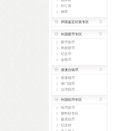
国库券
外汇券
铜章
评级鉴定封装专区
外国硬币专区
硬币套币
单枚硬币
纪念币
金银币
港澳台钱币
香港钱币
澳门钱币
台湾钱币
外国纸币专区
纸币套币
塑料钞专区
最美纸币
纪念钞