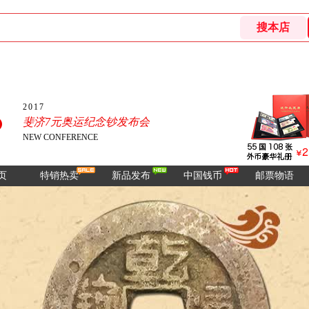
2017
斐济7元奥运纪念钞发布会
NEW CONFERENCE
页
特销热卖
新品发布
中国钱币
邮票物语