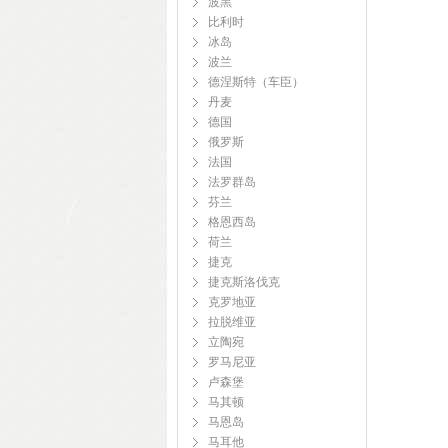
波黑
比利时
冰岛
波兰
德涅斯特（车臣）
丹麦
德国
俄罗斯
法国
法罗群岛
芬兰
格恩西岛
荷兰
捷克
捷克斯洛伐克
克罗地亚
拉脱维亚
立陶宛
罗马尼亚
卢森堡
马其顿
马恩岛
马耳他