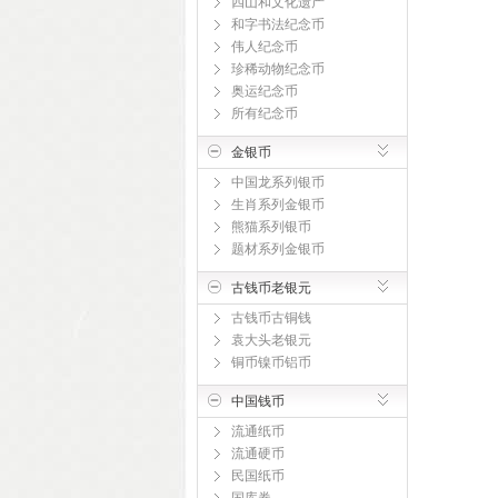
四山和文化遗产
和字书法纪念币
伟人纪念币
珍稀动物纪念币
奥运纪念币
所有纪念币
金银币
中国龙系列银币
生肖系列金银币
熊猫系列银币
题材系列金银币
古钱币老银元
古钱币古铜钱
袁大头老银元
铜币镍币铝币
中国钱币
流通纸币
流通硬币
民国纸币