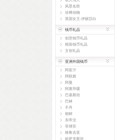
名人伟人
风景名胜
珍稀动物
英国女王-伊丽莎白
钱币礼品
创意钱币礼品
精装钱币礼品
文创礼品
亚洲外国钱币
阿富汗
阿联酋
阿曼
阿塞拜疆
巴基斯坦
巴林
不丹
朝鲜
东帝汶
菲律宾
格鲁吉亚
哈萨克斯坦